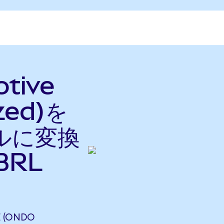
otive
zed)を
ルに変換
BRL
E (ONDO