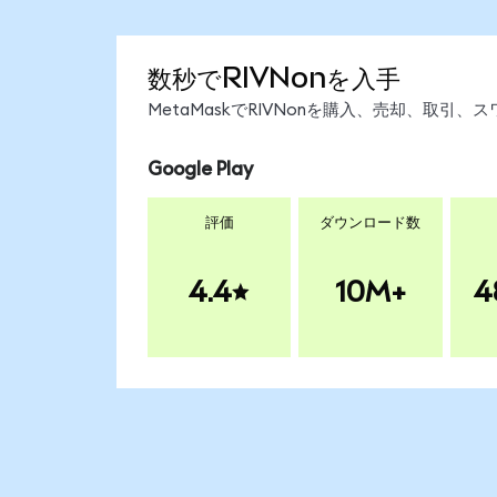
数秒でRIVNonを入手
MetaMaskでRIVNonを購入、売却、取
Google Play
評価
ダウンロード数
4.4
10M+
4