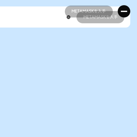
METAMASKを入手
METAMASKを入手
METAMASKを入手
METAMASKを入手