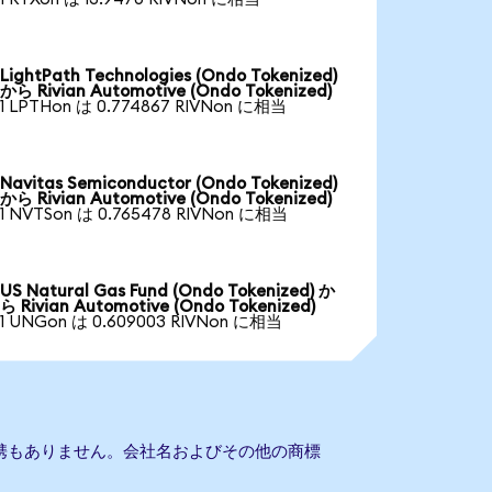
LightPath Technologies (Ondo Tokenized)
から Rivian Automotive (Ondo Tokenized)
1 LPTHon は 0.774867 RIVNon に相当
Navitas Semiconductor (Ondo Tokenized)
から Rivian Automotive (Ondo Tokenized)
1 NVTSon は 0.765478 RIVNon に相当
US Natural Gas Fund (Ondo Tokenized) か
ら Rivian Automotive (Ondo Tokenized)
1 UNGon は 0.609003 RIVNon に相当
veとの提携もありません。会社名およびその他の商標