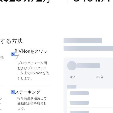
用する方法
取引
RIVNonをスワッ
プ
交換
ブロックチェーン間
およびブロックチェ
ーン上でRIVNonを取
15分
30分
引します。
ステーキング
ッ
暗号資産を運用して
ン
受動的所得を得まし
し
ょう。