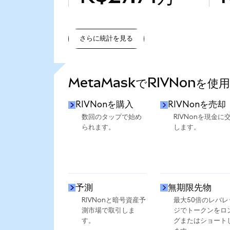
さらに統計を見る
さらに統計を見る
MetaMaskでRIVNonを使
RIVNonを購入
RIVNonを売却
数回のタップで始め
RIVNonを現金に
られます。
します。
予測
無期限先物
RIVNonと暗号資産予
最大50倍のレバレ
測市場で取引しま
ジでトークンをロ
す。
グまたはショート