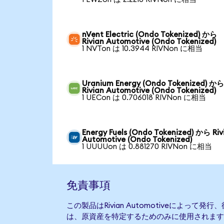
nVent Electric (Ondo Tokenized) から
Rivian Automotive (Ondo Tokenized)
1 NVTon は 10.3944 RIVNon に相当
Uranium Energy (Ondo Tokenized) か
Rivian Automotive (Ondo Tokenized)
1 UECon は 0.706018 RIVNon に相当
Energy Fuels (Ondo Tokenized) から Riv
Automotive (Ondo Tokenized)
1 UUUUon は 0.881270 RIVNon に相当
免責事項
この製品はRivian Automotiveによって
は、原資産を特定するためのみに使用されます