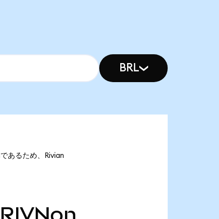
BRL
onであるため、Rivian
RIVNon