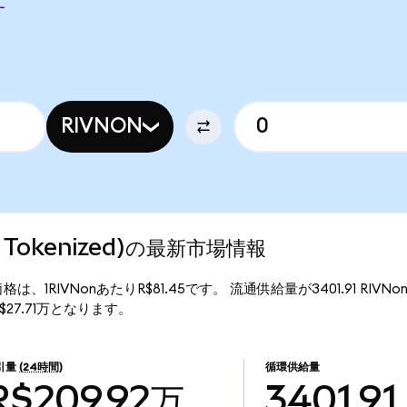
す
RIVNON
do Tokenized)の最新市場情報
)の現行価格は、1RIVNonあたりR$81.45です。 流通供給量が3401.91 RIVN
はR$27.71万となります。
引量
(24時間)
循環供給量
R$209.92万
3401.91