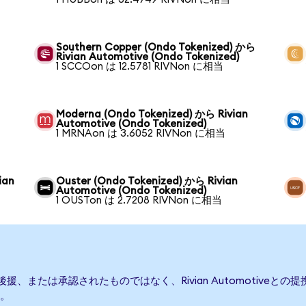
Southern Copper (Ondo Tokenized) から
Rivian Automotive (Ondo Tokenized)
1 SCCOon は 12.5781 RIVNon に相当
ら
Moderna (Ondo Tokenized) から Rivian
Automotive (Ondo Tokenized)
1 MRNAon は 3.6052 RIVNon に相当
ian
Ouster (Ondo Tokenized) から Rivian
Automotive (Ondo Tokenized)
1 OUSTon は 2.7208 RIVNon に相当
発行、後援、または承認されたものではなく、Rivian Automoti
。