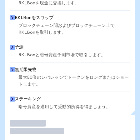
RKLBonを現金に交換します。
RKLBonをスワップ
ブロックチェーン間およびブロックチェーン上で
RKLBonを取引します。
予測
RKLBonと暗号資産予測市場で取引します。
無期限先物
最大50倍のレバレッジでトークンをロングまたはショー
トします。
ステーキング
暗号資産を運用して受動的所得を得ましょう。
取引