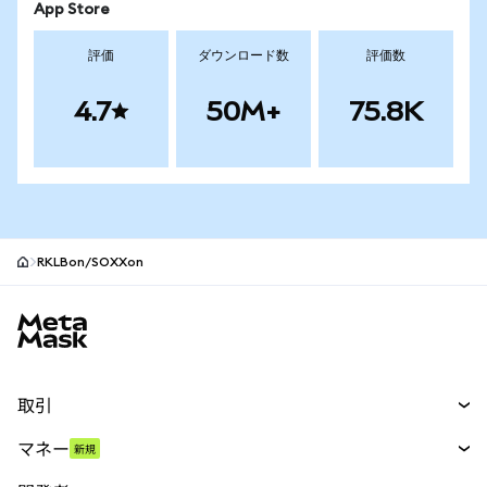
App Store
評価
ダウンロード数
評価数
4.7
50M+
75.8K
RKLBon/SOXXon
MetaMaskサイトフッター
取引
スワップ
マネー
新規
予測
新規
購入