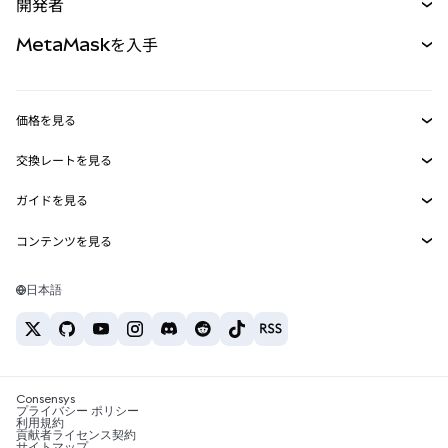
開発者
パーペチュアル
新規
カード
ドキュメントを表示
MetaMaskを入手
RWA
mUSD
新規
ダッシュボード
トランザクションシールド
収益化
Smart Accounts Kit
Agent Wallet
新規
価格を見る
埋め込みウォレット
Snaps
ビットコインの価格
交換レートを見る
MetaMask Connect
イーサリアムの価格
報酬
新規
BTC→USD
Solanaの価格
ガイドを見る
Snaps
セキュリティ
ETH→USD
BTCの購入
Shiba Inuの価格
USDT→INR
コンテンツを見る
Web3サービス
サポート
ETHの購入
Pepeの価格
ビットコインウォレット
BTC→USDT
SOLの購入
キャリア
Tetherの価格
Solanaウォレット
日本語
BTC→INR
PEPEの購入
お問い合わせ
USDCの価格
おすすめの暗号資産カード
ETH→USDT
USDTの購入
Chanlinkの価格
おすすめのモバイル暗号資産ウォレット
USDT→PHP
USDCの購入
Polymarketとは？
BTC→EUR
SHIBの購入
Consensys
税制関連ニュース
プライバシー ポリシー
利用規約
BNBの購入
貢献者ライセンス契約
暗号資産の購入方法は？
サイトマップ