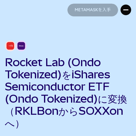
METAMASKを入手
METAMASKを入手
Rocket Lab (Ondo
Tokenized)をiShares
Semiconductor ETF
(Ondo Tokenized)に変換
（RKLBonからSOXXon
へ）