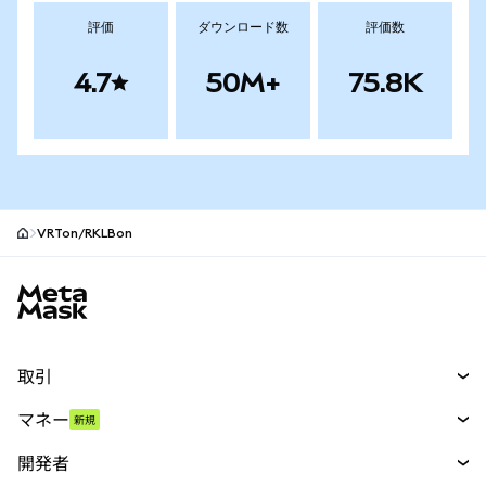
評価
ダウンロード数
評価数
4.7
50M+
75.8K
VRTon/RKLBon
MetaMaskサイトフッター
取引
スワップ
マネー
新規
予測
新規
購入
開発者
パーペチュアル
新規
カード
ドキュメントを表示