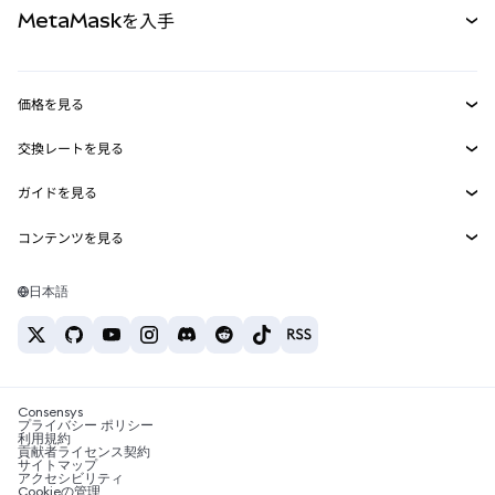
MetaMaskを入手
RWA
mUSD
新規
ダッシュボード
トランザクションシールド
収益化
Smart Accounts Kit
Agent Wallet
新規
価格を見る
埋め込みウォレット
Snaps
ビットコインの価格
交換レートを見る
MetaMask Connect
イーサリアムの価格
報酬
新規
BTC→USD
Solanaの価格
ガイドを見る
Snaps
セキュリティ
ETH→USD
BTCの購入
Shiba Inuの価格
USDT→INR
コンテンツを見る
Web3サービス
サポート
ETHの購入
Pepeの価格
ビットコインウォレット
BTC→USDT
SOLの購入
キャリア
Tetherの価格
Solanaウォレット
日本語
BTC→INR
PEPEの購入
お問い合わせ
USDCの価格
おすすめの暗号資産カード
ETH→USDT
USDTの購入
Chanlinkの価格
おすすめのモバイル暗号資産ウォレット
USDT→PHP
USDCの購入
Polymarketとは？
BTC→EUR
SHIBの購入
Consensys
税制関連ニュース
プライバシー ポリシー
利用規約
BNBの購入
貢献者ライセンス契約
暗号資産の購入方法は？
サイトマップ
アクセシビリティ
ビットコインを売るには？
Cookieの管理