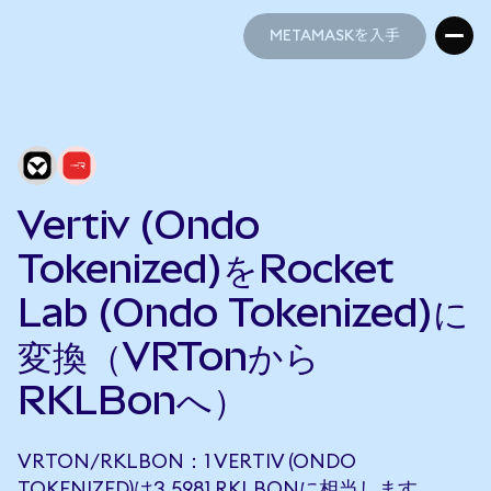
METAMASKを入手
METAMASKを入手
Vertiv (Ondo
Tokenized)をRocket
Lab (Ondo Tokenized)に
変換（VRTonから
RKLBonへ）
VRTON/RKLBON：1 VERTIV (ONDO
TOKENIZED)は3.5981 RKLBONに相当します