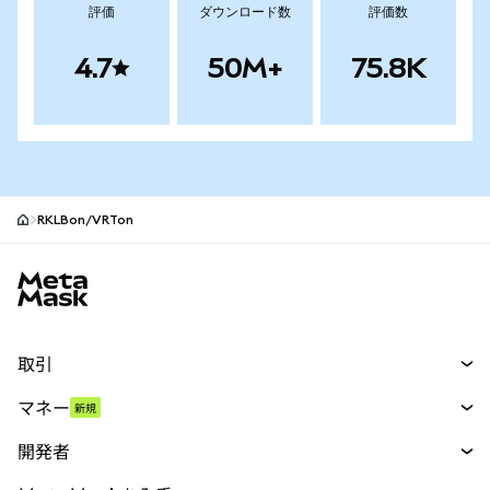
評価
ダウンロード数
評価数
4.7
50M+
75.8K
RKLBon/VRTon
MetaMaskサイトフッター
取引
スワップ
マネー
新規
予測
新規
購入
開発者
パーペチュアル
新規
カード
ドキュメントを表示