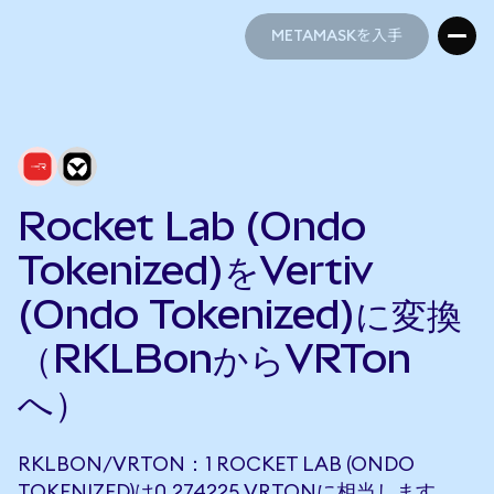
METAMASKを入手
METAMASKを入手
Rocket Lab (Ondo
Tokenized)をVertiv
(Ondo Tokenized)に変換
（RKLBonからVRTon
へ）
RKLBON/VRTON：1 ROCKET LAB (ONDO
TOKENIZED)は0.274225 VRTONに相当します