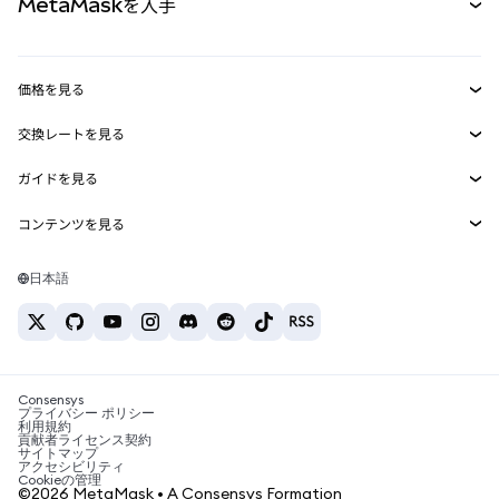
MetaMaskを入手
RWA
mUSD
新規
ダッシュボード
トランザクションシールド
収益化
Smart Accounts Kit
Agent Wallet
新規
価格を見る
埋め込みウォレット
Snaps
ビットコインの価格
交換レートを見る
MetaMask Connect
イーサリアムの価格
報酬
新規
BTC→USD
Solanaの価格
ガイドを見る
Snaps
セキュリティ
ETH→USD
BTCの購入
Shiba Inuの価格
USDT→INR
コンテンツを見る
Web3サービス
サポート
ETHの購入
Pepeの価格
ビットコインウォレット
BTC→USDT
SOLの購入
キャリア
Tetherの価格
Solanaウォレット
日本語
BTC→INR
PEPEの購入
お問い合わせ
USDCの価格
おすすめの暗号資産カード
ETH→USDT
USDTの購入
Chanlinkの価格
おすすめのモバイル暗号資産ウォレット
USDT→PHP
USDCの購入
Polymarketとは？
BTC→EUR
SHIBの購入
Consensys
税制関連ニュース
プライバシー ポリシー
利用規約
BNBの購入
貢献者ライセンス契約
暗号資産の購入方法は？
サイトマップ
アクセシビリティ
ビットコインを売るには？
Cookieの管理
©2026 MetaMask • A Consensys Formation