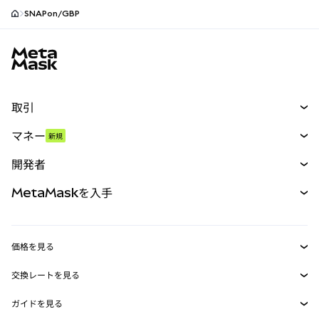
SNAPon/GBP
MetaMaskサイトフッター
取引
スワップ
マネー
新規
予測
新規
購入
開発者
パーペチュアル
新規
カード
ドキュメントを表示
MetaMaskを入手
RWA
mUSD
新規
ダッシュボード
トランザクションシールド
収益化
Smart Accounts Kit
Agent Wallet
新規
価格を見る
埋め込みウォレット
Snaps
ビットコインの価格
交換レートを見る
MetaMask Connect
イーサリアムの価格
報酬
新規
BTC→USD
Solanaの価格
ガイドを見る
Snaps
セキュリティ
ETH→USD
BTCの購入