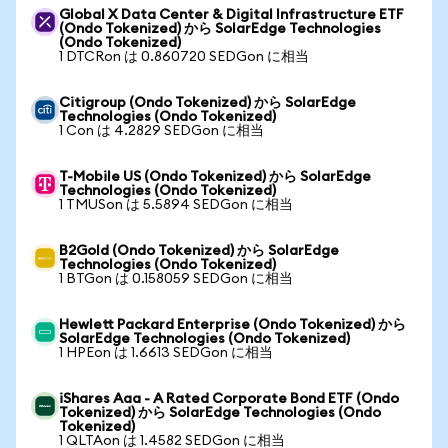
Global X Data Center & Digital Infrastructure ETF
(Ondo Tokenized) から SolarEdge Technologies
(Ondo Tokenized)
1 DTCRon は 0.860720 SEDGon に相当
Citigroup (Ondo Tokenized) から SolarEdge
Technologies (Ondo Tokenized)
1 Con は 4.2829 SEDGon に相当
T-Mobile US (Ondo Tokenized) から SolarEdge
Technologies (Ondo Tokenized)
1 TMUSon は 5.5894 SEDGon に相当
B2Gold (Ondo Tokenized) から SolarEdge
Technologies (Ondo Tokenized)
1 BTGon は 0.158059 SEDGon に相当
Hewlett Packard Enterprise (Ondo Tokenized) から
SolarEdge Technologies (Ondo Tokenized)
1 HPEon は 1.6613 SEDGon に相当
iShares Aaa - A Rated Corporate Bond ETF (Ondo
Tokenized) から SolarEdge Technologies (Ondo
Tokenized)
1 QLTAon は 1.4582 SEDGon に相当