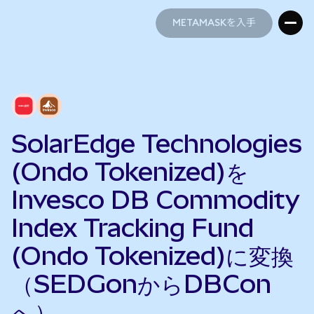
METAMASKを入手
METAMASKを入手
SolarEdge Technologies
(Ondo Tokenized)を
Invesco DB Commodity
Index Tracking Fund
(Ondo Tokenized)に変換
（SEDGonからDBCon
へ）