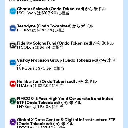
Charles Schwab (Ondo Tokenized) から 米ドル
1 SCHWon は $107.90 に相当
Teradyne (Ondo Tokenized) から 米ドル
1 TERon は $382.88 に相当
Fidelity Solana Fund (Ondo Tokenized) から 米ドル
1 FSOLon は $8.74 に相当
Vishay Precision Group (Ondo Tokenized) から 米ド
ル
1 VPGon は $70.59 に相当
Halliburton (Ondo Tokenized) から 米ドル
1 HALon は $32.02 に相当
PIMCO 0-5 Year High Yield Corporate Bond Index
ETF (Ondo Tokenized) から 米ドル
1 HYSon は $95.03 に相当
Global X Data Center & Digital Infrastructure ETF
(Ondo Tokenized) から 米ドル