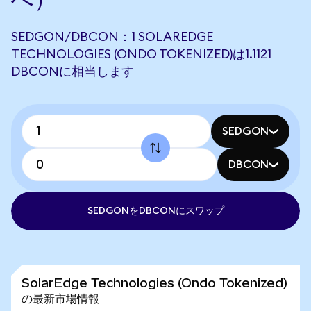
SEDGON/DBCON：1 SOLAREDGE
TECHNOLOGIES (ONDO TOKENIZED)は1.1121
DBCONに相当します
SEDGON
DBCON
SEDGONをDBCONにスワップ
SolarEdge Technologies (Ondo Tokenized)
の最新市場情報