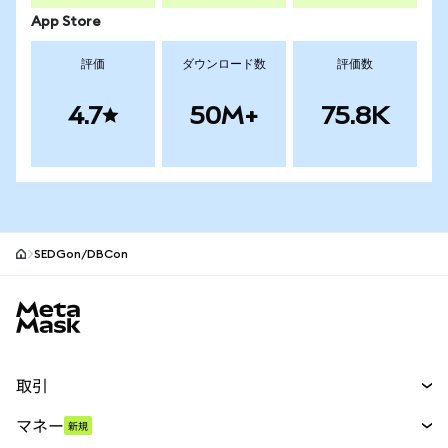
App Store
評価
ダウンロード数
評価数
4.7
50M+
75.8K
SEDGon/DBCon
MetaMaskサイトフッター
取引
スワップ
マネー
新規
予測
新規
購入