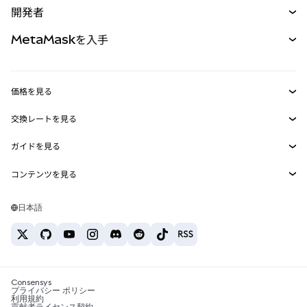
開発者
パーペチュアル
新規
カード
ドキュメントを表示
MetaMaskを入手
RWA
mUSD
新規
ダッシュボード
トランザクションシールド
収益化
Smart Accounts Kit
Agent Wallet
新規
価格を見る
埋め込みウォレット
Snaps
ビットコインの価格
交換レートを見る
MetaMask Connect
イーサリアムの価格
報酬
新規
BTC→USD
Solanaの価格
ガイドを見る
Snaps
セキュリティ
ETH→USD
BTCの購入
Shiba Inuの価格
USDT→INR
コンテンツを見る
Web3サービス
サポート
ETHの購入
Pepeの価格
ビットコインウォレット
BTC→USDT
SOLの購入
キャリア
Tetherの価格
Solanaウォレット
日本語
BTC→INR
PEPEの購入
お問い合わせ
USDCの価格
おすすめの暗号資産カード
ETH→USDT
USDTの購入
Chanlinkの価格
おすすめのモバイル暗号資産ウォレット
USDT→PHP
USDCの購入
Polymarketとは？
BTC→EUR
SHIBの購入
Consensys
税制関連ニュース
プライバシー ポリシー
利用規約
BNBの購入
貢献者ライセンス契約