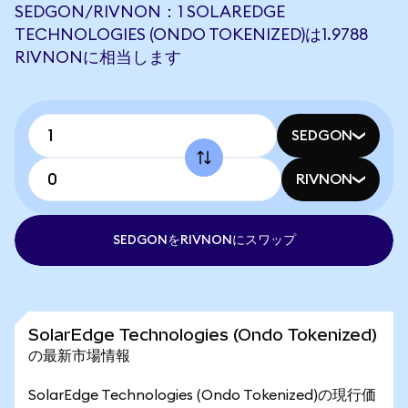
SEDGON/RIVNON：1 SOLAREDGE
TECHNOLOGIES (ONDO TOKENIZED)は1.9788
RIVNONに相当します
SEDGON
RIVNON
SEDGONをRIVNONにスワップ
SolarEdge Technologies (Ondo Tokenized)
の最新市場情報
SolarEdge Technologies (Ondo Tokenized)の現行価