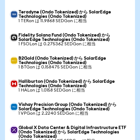
Teradyne (Ondo Tokenized) から SolarEdge
Technologies (Ondo Tokenized)
1 TERon は 11.9868 SEDGon に相当
Fidelity Solana Fund (Ondo Tokenized) から
SolarEdge Technologies (Ondo Tokenized)
1 FSOLon は 0.275362 SEDGon に相当
B2Gold (Ondo Tokenized) から SolarEdge
Technologies (Ondo Tokenized)
1 BTGon は 0.158475 SEDGon に相当
Halliburton (Ondo Tokenized) から SolarEdge
Technologies (Ondo Tokenized)
1 HALon は 1.0158 SEDGon に相当
Vishay Precision Group (Ondo Tokenized) から
SolarEdge Technologies (Ondo Tokenized)
1 VPGon は 2.2240 SEDGon に相当
Global X Data Center & Digital Infrastructure ETF
(Ondo Tokenized) から SolarEdge Technologies
(Ondo Tokenized)