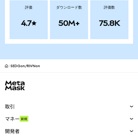
評価
ダウンロード数
評価数
4.7
50M+
75.8K
SEDGon/RIVNon
MetaMaskサイトフッター
取引
スワップ
マネー
新規
予測
新規
購入
開発者
パーペチュアル
新規
カード
ドキュメントを表示