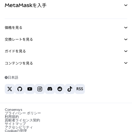
MetaMaskを入手
RWA
mUSD
新規
ダッシュボード
トランザクションシールド
収益化
Smart Accounts Kit
Agent Wallet
新規
価格を見る
埋め込みウォレット
Snaps
ビットコインの価格
交換レートを見る
MetaMask Connect
イーサリアムの価格
報酬
新規
BTC→USD
Solanaの価格
ガイドを見る
Snaps
セキュリティ
ETH→USD
BTCの購入
Shiba Inuの価格
USDT→INR
コンテンツを見る
Web3サービス
サポート
ETHの購入
Pepeの価格
ビットコインウォレット
BTC→USDT
SOLの購入
キャリア
Tetherの価格
Solanaウォレット
日本語
BTC→INR
PEPEの購入
お問い合わせ
USDCの価格
おすすめの暗号資産カード
ETH→USDT
USDTの購入
Chanlinkの価格
おすすめのモバイル暗号資産ウォレット
USDT→PHP
USDCの購入
Polymarketとは？
BTC→EUR
SHIBの購入
Consensys
税制関連ニュース
プライバシー ポリシー
利用規約
BNBの購入
貢献者ライセンス契約
暗号資産の購入方法は？
サイトマップ
アクセシビリティ
ビットコインを売るには？
Cookieの管理