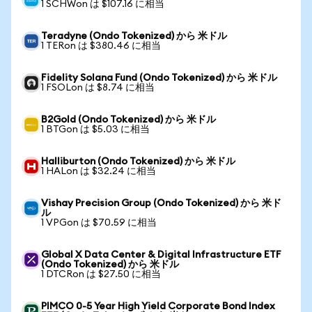
1 SCHWon は $107.16 に相当
Teradyne (Ondo Tokenized) から 米ドル
1 TERon は $380.46 に相当
Fidelity Solana Fund (Ondo Tokenized) から 米ドル
1 FSOLon は $8.74 に相当
B2Gold (Ondo Tokenized) から 米ドル
1 BTGon は $5.03 に相当
Halliburton (Ondo Tokenized) から 米ドル
1 HALon は $32.24 に相当
Vishay Precision Group (Ondo Tokenized) から 米ド
ル
1 VPGon は $70.59 に相当
Global X Data Center & Digital Infrastructure ETF
(Ondo Tokenized) から 米ドル
1 DTCRon は $27.50 に相当
PIMCO 0-5 Year High Yield Corporate Bond Index