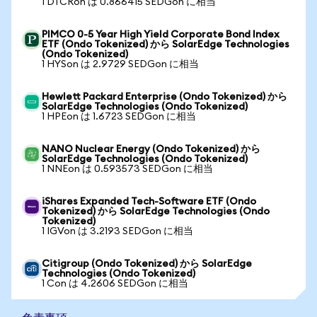
1 DTCRon は 0.866415 SEDGon に相当
PIMCO 0-5 Year High Yield Corporate Bond Index
ETF (Ondo Tokenized) から SolarEdge Technologies
(Ondo Tokenized)
1 HYSon は 2.9729 SEDGon に相当
Hewlett Packard Enterprise (Ondo Tokenized) から
SolarEdge Technologies (Ondo Tokenized)
1 HPEon は 1.6723 SEDGon に相当
NANO Nuclear Energy (Ondo Tokenized) から
SolarEdge Technologies (Ondo Tokenized)
1 NNEon は 0.593573 SEDGon に相当
iShares Expanded Tech-Software ETF (Ondo
Tokenized) から SolarEdge Technologies (Ondo
Tokenized)
1 IGVon は 3.2193 SEDGon に相当
Citigroup (Ondo Tokenized) から SolarEdge
Technologies (Ondo Tokenized)
1 Con は 4.2606 SEDGon に相当