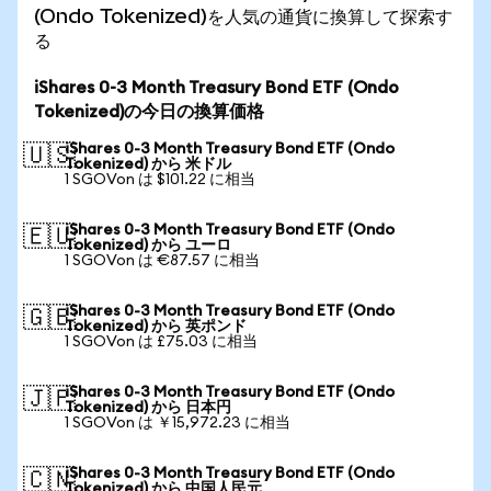
(Ondo Tokenized)を人気の通貨に換算して探索す
る
iShares 0-3 Month Treasury Bond ETF (Ondo
Tokenized)の今日の換算価格
iShares 0-3 Month Treasury Bond ETF (Ondo
🇺🇸
Tokenized) から 米ドル
1 SGOVon は $101.22 に相当
iShares 0-3 Month Treasury Bond ETF (Ondo
🇪🇺
Tokenized) から ユーロ
1 SGOVon は €87.57 に相当
iShares 0-3 Month Treasury Bond ETF (Ondo
🇬🇧
Tokenized) から 英ポンド
1 SGOVon は £75.03 に相当
iShares 0-3 Month Treasury Bond ETF (Ondo
🇯🇵
Tokenized) から 日本円
1 SGOVon は ￥15,972.23 に相当
iShares 0-3 Month Treasury Bond ETF (Ondo
🇨🇳
Tokenized) から 中国人民元