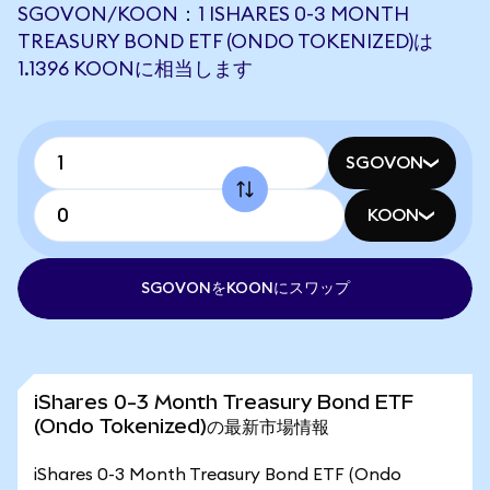
SGOVON/KOON：1 ISHARES 0-3 MONTH
TREASURY BOND ETF (ONDO TOKENIZED)は
1.1396 KOONに相当します
SGOVON
KOON
SGOVONをKOONにスワップ
iShares 0-3 Month Treasury Bond ETF
(Ondo Tokenized)の最新市場情報
iShares 0-3 Month Treasury Bond ETF (Ondo