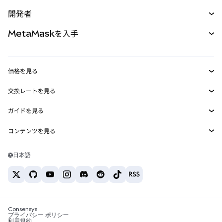
予測
新規
購入
開発者
パーペチュアル
新規
カード
ドキュメントを表示
MetaMaskを入手
RWA
mUSD
新規
ダッシュボード
トランザクションシールド
収益化
Smart Accounts Kit
Agent Wallet
新規
価格を見る
埋め込みウォレット
Snaps
ビットコインの価格
交換レートを見る
MetaMask Connect
イーサリアムの価格
報酬
新規
BTC→USD
Solanaの価格
ガイドを見る
Snaps
セキュリティ
ETH→USD
BTCの購入
Shiba Inuの価格
USDT→INR
コンテンツを見る
Web3サービス
サポート
ETHの購入
Pepeの価格
ビットコインウォレット
BTC→USDT
SOLの購入
キャリア
Tetherの価格
Solanaウォレット
日本語
BTC→INR
PEPEの購入
お問い合わせ
USDCの価格
おすすめの暗号資産カード
ETH→USDT
USDTの購入
Chanlinkの価格
おすすめのモバイル暗号資産ウォレット
USDT→PHP
USDCの購入
Polymarketとは？
BTC→EUR
SHIBの購入
Consensys
税制関連ニュース
プライバシー ポリシー
利用規約