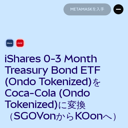
METAMASKを入手
METAMASKを入手
iShares 0-3 Month
Treasury Bond ETF
(Ondo Tokenized)を
Coca-Cola (Ondo
Tokenized)に変換
（SGOVonからKOonへ）