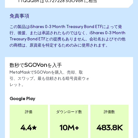
1 TQQQon は 0.727228 SGOVon に相当
免責事項
この製品はiShares 0-3 Month Treasury Bond ETFによって発
行、後援、または承認されたものではなく、iShares 0-3 Month
Treasury Bond ETFとの提携もありません。会社名およびその他
の商標は、原資産を特定するためのみに使用されます。
数秒でSGOVonを入手
MetaMaskでSGOVonを購入、売却、取
引、スワップ。最も信頼される暗号資産ウォ
レット。
Google Play
評価
ダウンロード数
評価数
4.4
10M+
483.8K