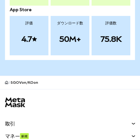
App Store
評価
ダウンロード数
評価数
4.7
50M+
75.8K
SGOVon/KOon
MetaMaskサイトフッター
取引
スワップ
マネー
新規