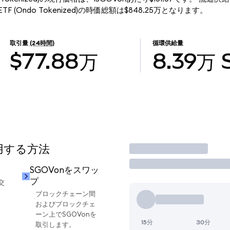
ond ETF (Ondo Tokenized)の時価総額は$848.25万となります。
取引量
(24時間)
循環供給量
$77.88万
8.39万
使用する方法
取引
SGOVonをスワッ
プ
交
ブロックチェーン間
およびブロックチェ
ーン上でSGOVonを
15分
30分
取引します。