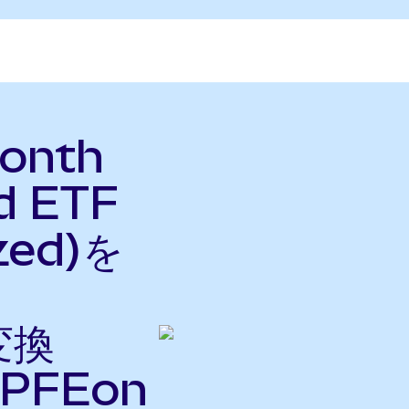
Month
d ETF
zed)を
変換
PFEon