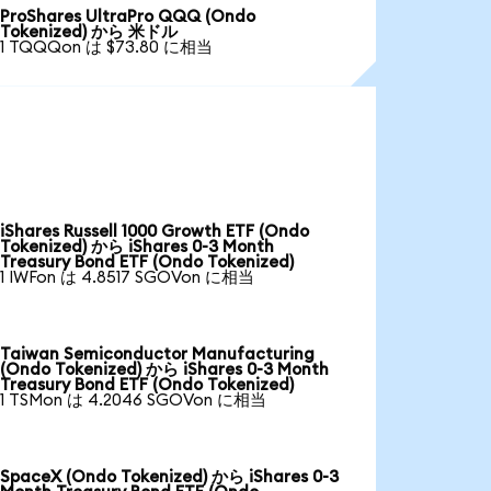
ProShares UltraPro QQQ (Ondo
Tokenized) から 米ドル
1 TQQQon は $73.80 に相当
iShares Russell 1000 Growth ETF (Ondo
Tokenized) から iShares 0-3 Month
Treasury Bond ETF (Ondo Tokenized)
1 IWFon は 4.8517 SGOVon に相当
Taiwan Semiconductor Manufacturing
(Ondo Tokenized) から iShares 0-3 Month
Treasury Bond ETF (Ondo Tokenized)
1 TSMon は 4.2046 SGOVon に相当
SpaceX (Ondo Tokenized) から iShares 0-3