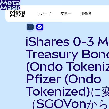
トレード
マネー
開発者
iShares 0-3 
Treasury Bon
(Ondo Tokeni
Pfizer (Ondo
Tokenized)に
（SGOVonから