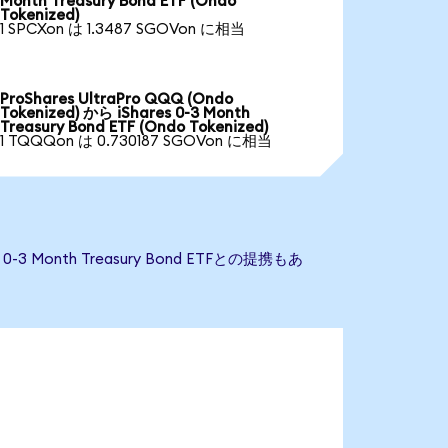
Month Treasury Bond ETF (Ondo
Tokenized)
1 SPCXon は 1.3487 SGOVon に相当
ProShares UltraPro QQQ (Ondo
Tokenized) から iShares 0-3 Month
Treasury Bond ETF (Ondo Tokenized)
1 TQQQon は 0.730187 SGOVon に相当
3 Month Treasury Bond ETFとの提携もあ