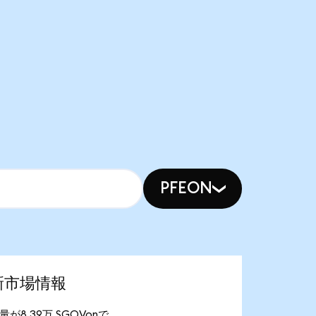
PFEON
の最新市場情報
供給量が8.39万 SGOVonで