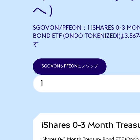
へ）
SGOVON/PFEON：1 ISHARES 0-3 MO
BOND ETF (ONDO TOKENIZED)は3.
す
SGOVONをPFEONにスワップ
iShares 0-3 Month Tre
iShares 0-3 Month Treasury Bond ET