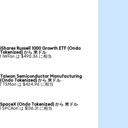
iShares Russell 1000 Growth ETF (Ondo
Tokenized) から 米ドル
1 IWFon は $490.36 に相当
Taiwan Semiconductor Manufacturing
(Ondo Tokenized) から 米ドル
1 TSMon は $424.96 に相当
SpaceX (Ondo Tokenized) から 米ドル
1 SPCXon は $136.31 に相当