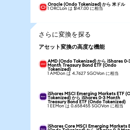
Oracle (Ondo Tokenized) から 米ドル
1 ORCLon は $147.00 に相当
さらに変換を探る
アセット変換の高度な機能
AMD (Ondo Tokenized) から iShares 0-
Month Treasury Bond ETF (Ondo
Tokenized)
1 AMDon は 4.7627 SGOVon に相当
iShares MSCI Emerging Markets ETF (
Tokenized) から iShares 0-3 Month
Treasury Bond ETF (Ondo Tokenized)
1 EEMon は 0.658455 SGOVon に相当
iShares Core MSCI Emerging Markets 