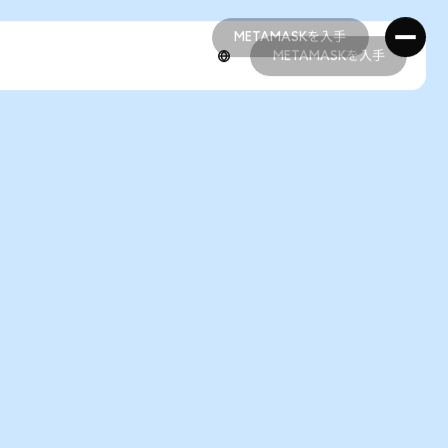
METAMASKを入手
METAMASKを入手
METAMASKを入手
METAMASKを入手