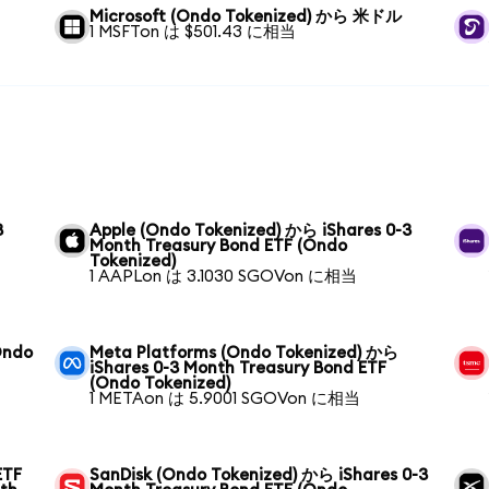
Microsoft (Ondo Tokenized) から 米ドル
1 MSFTon は $501.43 に相当
3
Apple (Ondo Tokenized) から iShares 0-3
Month Treasury Bond ETF (Ondo
Tokenized)
1 AAPLon は 3.1030 SGOVon に相当
Ondo
Meta Platforms (Ondo Tokenized) から
iShares 0-3 Month Treasury Bond ETF
(Ondo Tokenized)
1 METAon は 5.9001 SGOVon に相当
ETF
SanDisk (Ondo Tokenized) から iShares 0-3