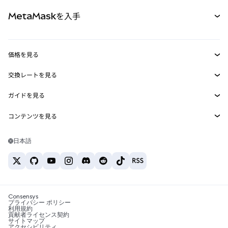
パーペチュアル
新規
カード
ドキュメントを表示
MetaMaskを入手
RWA
mUSD
新規
ダッシュボード
トランザクションシールド
収益化
Smart Accounts Kit
Agent Wallet
新規
価格を見る
埋め込みウォレット
Snaps
ビットコインの価格
交換レートを見る
MetaMask Connect
イーサリアムの価格
報酬
新規
BTC→USD
Solanaの価格
ガイドを見る
Snaps
セキュリティ
ETH→USD
BTCの購入
Shiba Inuの価格
USDT→INR
コンテンツを見る
Web3サービス
サポート
ETHの購入
Pepeの価格
ビットコインウォレット
BTC→USDT
SOLの購入
キャリア
Tetherの価格
Solanaウォレット
日本語
BTC→INR
PEPEの購入
お問い合わせ
USDCの価格
おすすめの暗号資産カード
ETH→USDT
USDTの購入
Chanlinkの価格
おすすめのモバイル暗号資産ウォレット
USDT→PHP
USDCの購入
Polymarketとは？
BTC→EUR
SHIBの購入
Consensys
税制関連ニュース
プライバシー ポリシー
利用規約
BNBの購入
貢献者ライセンス契約
暗号資産の購入方法は？
サイトマップ
アクセシビリティ