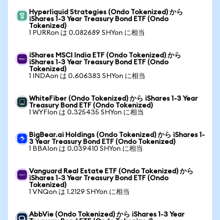
Hyperliquid Strategies (Ondo Tokenized) から
iShares 1-3 Year Treasury Bond ETF (Ondo
Tokenized)
1 PURRon は 0.082689 SHYon に相当
iShares MSCI India ETF (Ondo Tokenized) から
iShares 1-3 Year Treasury Bond ETF (Ondo
Tokenized)
1 INDAon は 0.606383 SHYon に相当
WhiteFiber (Ondo Tokenized) から iShares 1-3 Year
Treasury Bond ETF (Ondo Tokenized)
1 WYFIon は 0.325435 SHYon に相当
BigBear.ai Holdings (Ondo Tokenized) から iShares 1-
3 Year Treasury Bond ETF (Ondo Tokenized)
1 BBAIon は 0.039410 SHYon に相当
Vanguard Real Estate ETF (Ondo Tokenized) から
iShares 1-3 Year Treasury Bond ETF (Ondo
Tokenized)
1 VNQon は 1.2129 SHYon に相当
AbbVie (Ondo Tokenized) から iShares 1-3 Year