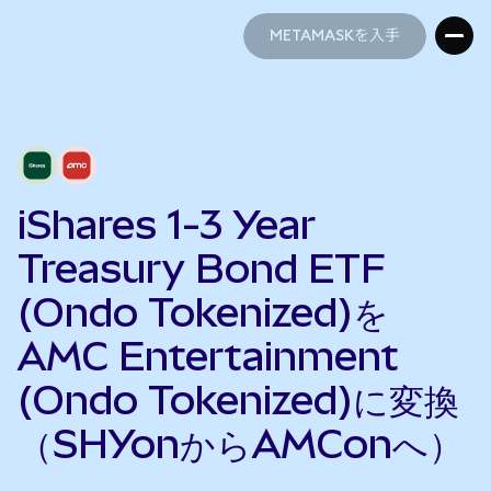
METAMASKを入手
METAMASKを入手
iShares 1-3 Year
Treasury Bond ETF
(Ondo Tokenized)を
AMC Entertainment
(Ondo Tokenized)に変換
（SHYonからAMConへ）