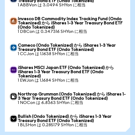
Treasury Bond ETF (Ondo Tokenized)
1 ABBVon は 3.0494 SHYon に相当
Invesco DB Commodity Index Tracking Fund (Ondo
Tokenized) から iShares 1-3 Year Treasury Bond ETF
(Ondo Tokenized)
1 DBCon は 0.347316 SHYon に相当
Cameco (Ondo Tokenized) から iShares 1-3 Year
Treasury Bond ETF (Ondo Tokenized)
1 CCJon は 1.1638 SHYon に相当
iShares MSCI Japan ETF (Ondo Tokenized) から
iShares 1-3 Year Treasury Bond ETF (Ondo
Tokenized)
1 EWJon は 1.1684 SHYon に相当
Northrop Grumman (Ondo Tokenized) から iShares 1-
3 Year Treasury Bond ETF (Ondo Tokenized)
1 NOCon は 6.8363 SHYon に相当
Bullish (Ondo Tokenized) から iShares 1-3 Year
Treasury Bond ETF (Ondo Tokenized)
1 BLSHon は 0.285179 SHYon に相当