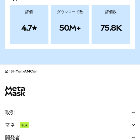
評価
ダウンロード数
評価数
4.7
50M+
75.8K
SHYon/AMCon
MetaMaskサイトフッター
取引
スワップ
マネー
新規
予測
新規
購入
開発者