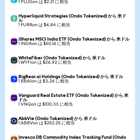
1 PLUGon は $2.21 に相当
Hyperliquid Strategies (Ondo Tokenized) から 米ド
ル
1 PURRon は $6.84 に相当
iShares MSCI India ETF (Ondo Tokenized) から 米ドル
1 INDAon は $50.16 に相当
WhiteFiber (Ondo Tokenized) から 米ドル
1 WYFIon は $26.92 に相当
BigBear.ai Holdings (Ondo Tokenized) から 米ドル
1 BBAIon は $3.26 に相当
Vanguard Real Estate ETF (Ondo Tokenized) から 米
ドル
1 VNQon は $100.33 に相当
AbbVie (Ondo Tokenized) から 米ドル
1 ABBVon は $252.25 に相当
Invesco DB Commodity Index Tracking Fund (Ondo