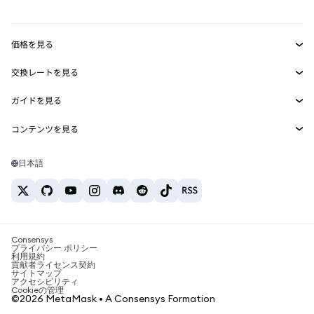
mUSD
新規
ダッシュボード
トランザクションシールド
収益化
Smart Accounts Kit
Agent Wallet
新規
価格を見る
埋め込みウォレット
Snaps
ビットコインの価格
交換レートを見る
MetaMask Connect
イーサリアムの価格
報酬
新規
BTC→USD
Solanaの価格
ガイドを見る
Snaps
セキュリティ
ETH→USD
BTCの購入
Shiba Inuの価格
USDT→INR
コンテンツを見る
Web3サービス
サポート
ETHの購入
Pepeの価格
ビットコインウォレット
BTC→USDT
SOLの購入
キャリア
Tetherの価格
Solanaウォレット
日本語
BTC→INR
PEPEの購入
お問い合わせ
USDCの価格
おすすめの暗号資産カード
ETH→USDT
USDTの購入
Chanlinkの価格
おすすめのモバイル暗号資産ウォレット
USDT→PHP
USDCの購入
Polymarketとは？
BTC→EUR
SHIBの購入
Consensys
税制関連ニュース
プライバシー ポリシー
利用規約
BNBの購入
貢献者ライセンス契約
暗号資産の購入方法は？
サイトマップ
アクセシビリティ
ビットコインを売るには？
Cookieの管理
©2026 MetaMask • A Consensys Formation