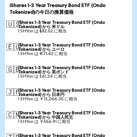
iShares 1-3 Year Treasury Bond ETF (Ondo
Tokenized)の今日の換算価格
iShares 1-3 Year Treasury Bond ETF (Ondo
🇺🇸
Tokenized) から 米ドル
1 SHYon は $82.52 に相当
iShares 1-3 Year Treasury Bond ETF (Ondo
🇪🇺
Tokenized) から ユーロ
1 SHYon は €71.62 に相当
iShares 1-3 Year Treasury Bond ETF (Ondo
🇬🇧
Tokenized) から 英ポンド
1 SHYon は £61.34 に相当
iShares 1-3 Year Treasury Bond ETF (Ondo
🇯🇵
Tokenized) から 日本円
1 SHYon は ￥13,066.35 に相当
iShares 1-3 Year Treasury Bond ETF (Ondo
🇨🇳
Tokenized) から 中国人民元
1 SHYon は ￥556.91 に相当
iShares 1-3 Year Treasury Bond ETF (Ondo