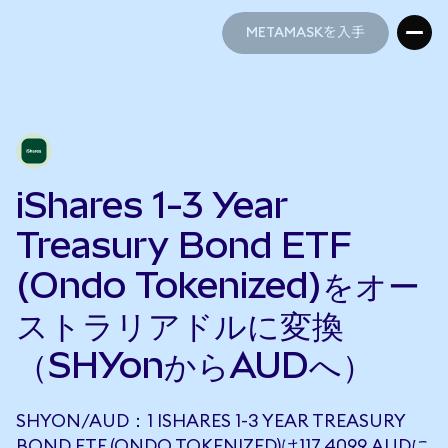
METAMASKを入手
METAMASKを入手
iShares 1-3 Year
Treasury Bond ETF
(Ondo Tokenized)をオー
ストラリアドルに変換
（SHYonからAUDへ）
SHYON/AUD：1 ISHARES 1-3 YEAR TREASURY
BOND ETF (ONDO TOKENIZED)は117.4099 AUDに