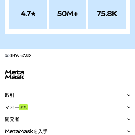
4.7
50M+
75.8K
SHYon/AUD
MetaMaskサイトフッター
取引
スワップ
マネー
新規
予測
新規
購入
開発者
パーペチュアル
新規
カード
ドキュメントを表示
MetaMaskを入手
RWA