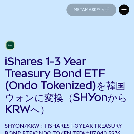
METAMASKを入手
METAMASKを入手
iShares 1-3 Year
Treasury Bond ETF
(Ondo Tokenized)を韓国
ウォンに変換（SHYonから
KRWへ）
SHYON/KRW：1 ISHARES 1-3 YEAR TREASURY
BOND ETF (ONDO TOKENIZED)は117,840.5376