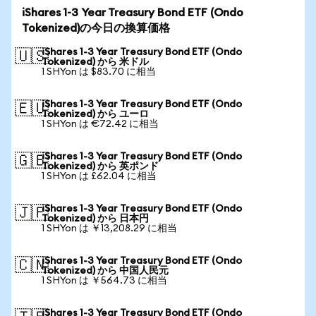
iShares 1-3 Year Treasury Bond ETF (Ondo
Tokenized)の今日の換算価格
iShares 1-3 Year Treasury Bond ETF (Ondo
🇺🇸
Tokenized) から 米ドル
1 SHYon は $83.70 に相当
iShares 1-3 Year Treasury Bond ETF (Ondo
🇪🇺
Tokenized) から ユーロ
1 SHYon は €72.42 に相当
iShares 1-3 Year Treasury Bond ETF (Ondo
🇬🇧
Tokenized) から 英ポンド
1 SHYon は £62.04 に相当
iShares 1-3 Year Treasury Bond ETF (Ondo
🇯🇵
Tokenized) から 日本円
1 SHYon は ￥13,208.29 に相当
iShares 1-3 Year Treasury Bond ETF (Ondo
🇨🇳
Tokenized) から 中国人民元
1 SHYon は ￥564.73 に相当
iShares 1-3 Year Treasury Bond ETF (Ondo