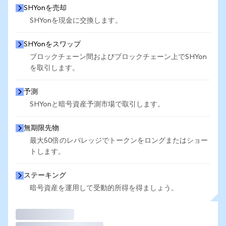
SHYonを売却
SHYonを現金に交換します。
SHYonをスワップ
ブロックチェーン間およびブロックチェーン上でSHYon
を取引します。
予測
SHYonと暗号資産予測市場で取引します。
無期限先物
最大50倍のレバレッジでトークンをロングまたはショー
トします。
ステーキング
暗号資産を運用して受動的所得を得ましょう。
取引