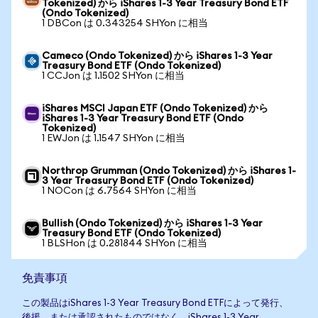
Tokenized) から iShares 1-3 Year Treasury Bond ETF
(Ondo Tokenized)
1 DBCon は 0.343254 SHYon に相当
Cameco (Ondo Tokenized) から iShares 1-3 Year
Treasury Bond ETF (Ondo Tokenized)
1 CCJon は 1.1502 SHYon に相当
iShares MSCI Japan ETF (Ondo Tokenized) から
iShares 1-3 Year Treasury Bond ETF (Ondo
Tokenized)
1 EWJon は 1.1547 SHYon に相当
Northrop Grumman (Ondo Tokenized) から iShares 1-
3 Year Treasury Bond ETF (Ondo Tokenized)
1 NOCon は 6.7564 SHYon に相当
Bullish (Ondo Tokenized) から iShares 1-3 Year
Treasury Bond ETF (Ondo Tokenized)
1 BLSHon は 0.281844 SHYon に相当
免責事項
この製品はiShares 1-3 Year Treasury Bond ETFによって発行、
後援、または承認されたものではなく、iShares 1-3 Year