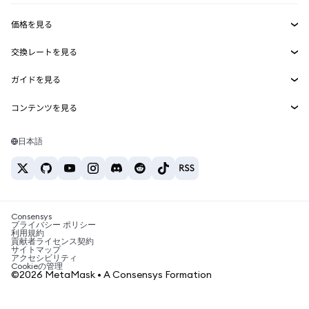
収益化
Smart Accounts Kit
Agent Wallet
新規
価格を見る
埋め込みウォレット
Snaps
ビットコインの価格
交換レートを見る
MetaMask Connect
イーサリアムの価格
報酬
新規
BTC→USD
Solanaの価格
ガイドを見る
Snaps
セキュリティ
ETH→USD
BTCの購入
Shiba Inuの価格
USDT→INR
コンテンツを見る
Web3サービス
サポート
ETHの購入
Pepeの価格
ビットコインウォレット
BTC→USDT
SOLの購入
キャリア
Tetherの価格
Solanaウォレット
日本語
BTC→INR
PEPEの購入
お問い合わせ
USDCの価格
おすすめの暗号資産カード
ETH→USDT
USDTの購入
Chanlinkの価格
おすすめのモバイル暗号資産ウォレット
USDT→PHP
USDCの購入
Polymarketとは？
BTC→EUR
SHIBの購入
Consensys
税制関連ニュース
プライバシー ポリシー
利用規約
BNBの購入
貢献者ライセンス契約
暗号資産の購入方法は？
サイトマップ
アクセシビリティ
ビットコインを売るには？
Cookieの管理
©2026 MetaMask • A Consensys Formation