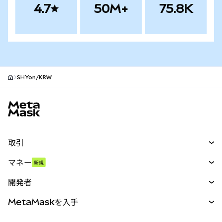
4.7
50M+
75.8K
SHYon/KRW
MetaMaskサイトフッター
取引
スワップ
マネー
新規
予測
新規
購入
開発者
パーペチュアル
新規
カード
ドキュメントを表示
MetaMaskを入手
RWA
mUSD
新規
ダッシュボード
トランザクションシールド