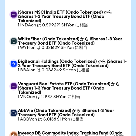
iShares MSCI India ETF (Ondo Tokenized) から
iShares 1-3 Year Treasury Bond ETF (Ondo
Tokenized)
1 INDAon は 0.599291 SHYon に相当
WhiteFiber (Ondo Tokenized) から iShares 1-3 Year
Treasury Bond ETF (Ondo Tokenized)
1 WYFIon は 0.321629 SHYon に相当
BigBear.ai Holdings (Ondo Tokenized) から iShares 1-
3 Year Treasury Bond ETF (Ondo Tokenized)
1 BBAIon は 0.038949 SHYon に相当
Vanguard Real Estate ETF (Ondo Tokenized) から
iShares 1-3 Year Treasury Bond ETF (Ondo
Tokenized)
1 VNQon は 1.1987 SHYon に相当
AbbVie (Ondo Tokenized) から iShares 1-3 Year
Treasury Bond ETF (Ondo Tokenized)
1 ABBVon は 3.0138 SHYon に相当
Invesco DB Commodity Index Tracking Fund (Ondo