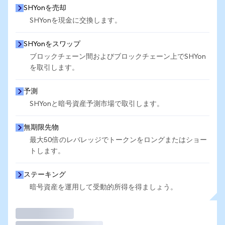
SHYonを売却
SHYonを現金に交換します。
SHYonをスワップ
ブロックチェーン間およびブロックチェーン上でSHYon
を取引します。
予測
SHYonと暗号資産予測市場で取引します。
無期限先物
最大50倍のレバレッジでトークンをロングまたはショー
トします。
ステーキング
暗号資産を運用して受動的所得を得ましょう。
取引