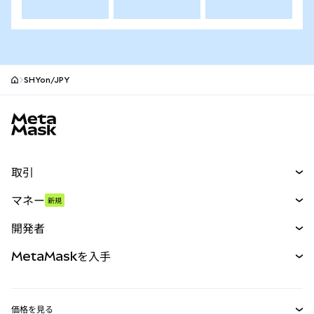
SHYon/JPY
MetaMaskサイトフッター
取引
スワップ
マネー
新規
予測
新規
購入
開発者
パーペチュアル
新規
カード
ドキュメントを表示
MetaMaskを入手
RWA
mUSD
新規
ダッシュボード
トランザクションシールド
収益化
Smart Accounts Kit
Agent Wallet
新規
価格を見る