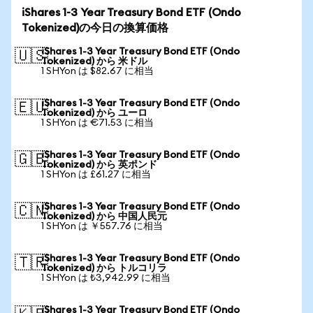
iShares 1-3 Year Treasury Bond ETF (Ondo
Tokenized)の今日の換算価格
iShares 1-3 Year Treasury Bond ETF (Ondo
🇺🇸
Tokenized) から 米ドル
1 SHYon は $82.67 に相当
iShares 1-3 Year Treasury Bond ETF (Ondo
🇪🇺
Tokenized) から ユーロ
1 SHYon は €71.53 に相当
iShares 1-3 Year Treasury Bond ETF (Ondo
🇬🇧
Tokenized) から 英ポンド
1 SHYon は £61.27 に相当
iShares 1-3 Year Treasury Bond ETF (Ondo
🇨🇳
Tokenized) から 中国人民元
1 SHYon は ￥557.76 に相当
iShares 1-3 Year Treasury Bond ETF (Ondo
🇹🇷
Tokenized) から トルコリラ
1 SHYon は ₺3,942.99 に相当
iShares 1-3 Year Treasury Bond ETF (Ondo