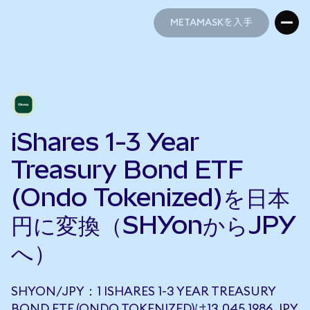
METAMASKを入手
METAMASKを入手
iShares 1-3 Year
Treasury Bond ETF
(Ondo Tokenized)を日本
円に変換（SHYonからJPY
へ）
SHYON/JPY：1 ISHARES 1-3 YEAR TREASURY
BOND ETF (ONDO TOKENIZED)は13,045.1986 JPY