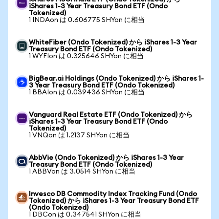
iShares 1-3 Year Treasury Bond ETF (Ondo
Tokenized)
1 INDAon は 0.606775 SHYon に相当
WhiteFiber (Ondo Tokenized) から iShares 1-3 Year
Treasury Bond ETF (Ondo Tokenized)
1 WYFIon は 0.325646 SHYon に相当
BigBear.ai Holdings (Ondo Tokenized) から iShares 1-
3 Year Treasury Bond ETF (Ondo Tokenized)
1 BBAIon は 0.039436 SHYon に相当
Vanguard Real Estate ETF (Ondo Tokenized) から
iShares 1-3 Year Treasury Bond ETF (Ondo
Tokenized)
1 VNQon は 1.2137 SHYon に相当
AbbVie (Ondo Tokenized) から iShares 1-3 Year
Treasury Bond ETF (Ondo Tokenized)
1 ABBVon は 3.0514 SHYon に相当
Invesco DB Commodity Index Tracking Fund (Ondo
Tokenized) から iShares 1-3 Year Treasury Bond ETF
(Ondo Tokenized)
1 DBCon は 0.347541 SHYon に相当