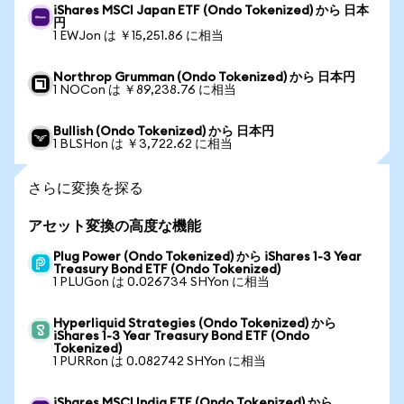
iShares MSCI Japan ETF (Ondo Tokenized) から 日本
円
1 EWJon は ￥15,251.86 に相当
Northrop Grumman (Ondo Tokenized) から 日本円
1 NOCon は ￥89,238.76 に相当
Bullish (Ondo Tokenized) から 日本円
1 BLSHon は ￥3,722.62 に相当
さらに変換を探る
アセット変換の高度な機能
Plug Power (Ondo Tokenized) から iShares 1-3 Year
Treasury Bond ETF (Ondo Tokenized)
1 PLUGon は 0.026734 SHYon に相当
Hyperliquid Strategies (Ondo Tokenized) から
iShares 1-3 Year Treasury Bond ETF (Ondo
Tokenized)
1 PURRon は 0.082742 SHYon に相当
iShares MSCI India ETF (Ondo Tokenized) から