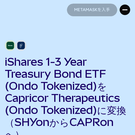
METAMASKを入手
METAMASKを入手
iShares 1-3 Year
Treasury Bond ETF
(Ondo Tokenized)を
Capricor Therapeutics
(Ondo Tokenized)に変換
（SHYonからCAPRon
へ）