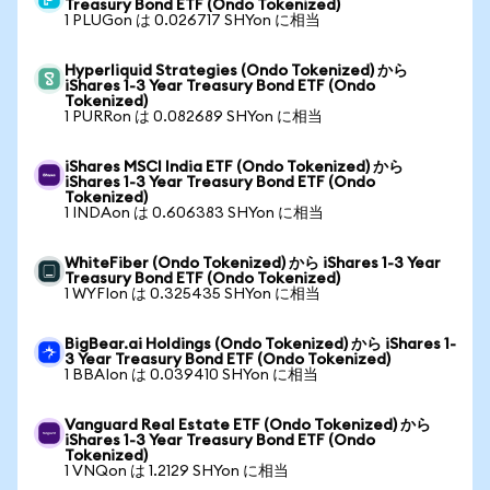
Treasury Bond ETF (Ondo Tokenized)
1 PLUGon は 0.026717 SHYon に相当
Hyperliquid Strategies (Ondo Tokenized) から
iShares 1-3 Year Treasury Bond ETF (Ondo
Tokenized)
1 PURRon は 0.082689 SHYon に相当
iShares MSCI India ETF (Ondo Tokenized) から
iShares 1-3 Year Treasury Bond ETF (Ondo
Tokenized)
1 INDAon は 0.606383 SHYon に相当
WhiteFiber (Ondo Tokenized) から iShares 1-3 Year
Treasury Bond ETF (Ondo Tokenized)
1 WYFIon は 0.325435 SHYon に相当
BigBear.ai Holdings (Ondo Tokenized) から iShares 1-
3 Year Treasury Bond ETF (Ondo Tokenized)
1 BBAIon は 0.039410 SHYon に相当
Vanguard Real Estate ETF (Ondo Tokenized) から
iShares 1-3 Year Treasury Bond ETF (Ondo
Tokenized)
1 VNQon は 1.2129 SHYon に相当