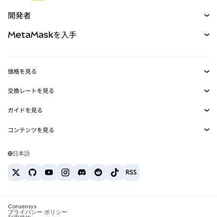
予測
新規
購入
開発者
パーペチュアル
新規
カード
ドキュメントを表示
MetaMaskを入手
RWA
mUSD
新規
ダッシュボード
トランザクションシールド
収益化
Smart Accounts Kit
Agent Wallet
新規
価格を見る
埋め込みウォレット
Snaps
ビットコインの価格
交換レートを見る
MetaMask Connect
イーサリアムの価格
報酬
新規
BTC→USD
Solanaの価格
ガイドを見る
Snaps
セキュリティ
ETH→USD
BTCの購入
Shiba Inuの価格
USDT→INR
コンテンツを見る
Web3サービス
サポート
ETHの購入
Pepeの価格
ビットコインウォレット
BTC→USDT
SOLの購入
キャリア
Tetherの価格
Solanaウォレット
日本語
BTC→INR
PEPEの購入
お問い合わせ
USDCの価格
おすすめの暗号資産カード
ETH→USDT
USDTの購入
Chanlinkの価格
おすすめのモバイル暗号資産ウォレット
USDT→PHP
USDCの購入
Polymarketとは？
BTC→EUR
SHIBの購入
Consensys
税制関連ニュース
プライバシー ポリシー