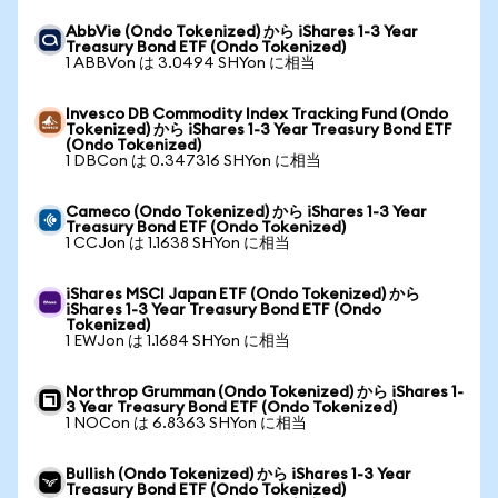
AbbVie (Ondo Tokenized) から iShares 1-3 Year
Treasury Bond ETF (Ondo Tokenized)
1 ABBVon は 3.0494 SHYon に相当
Invesco DB Commodity Index Tracking Fund (Ondo
Tokenized) から iShares 1-3 Year Treasury Bond ETF
(Ondo Tokenized)
1 DBCon は 0.347316 SHYon に相当
Cameco (Ondo Tokenized) から iShares 1-3 Year
Treasury Bond ETF (Ondo Tokenized)
1 CCJon は 1.1638 SHYon に相当
iShares MSCI Japan ETF (Ondo Tokenized) から
iShares 1-3 Year Treasury Bond ETF (Ondo
Tokenized)
1 EWJon は 1.1684 SHYon に相当
Northrop Grumman (Ondo Tokenized) から iShares 1-
3 Year Treasury Bond ETF (Ondo Tokenized)
1 NOCon は 6.8363 SHYon に相当
Bullish (Ondo Tokenized) から iShares 1-3 Year
Treasury Bond ETF (Ondo Tokenized)