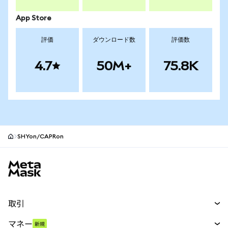
App Store
評価
ダウンロード数
評価数
4.7
50M+
75.8K
SHYon/CAPRon
MetaMaskサイトフッター
取引
スワップ
マネー
新規