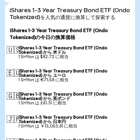
iShares 1-3 Year Treasury Bond ETF (Ondo
Tokenized)を人気の通貨に換算して探索する
iShares 1-3 Year Treasury Bond ETF (Ondo
Tokenized)の今日の換算価格
iShares 1-3 Year Treasury Bond ETF (Ondo
🇺🇸
Tokenized) から 米ドル
1 SHYon は $82.72 に相当
iShares 1-3 Year Treasury Bond ETF (Ondo
🇪🇺
Tokenized) から ユーロ
1 SHYon は €71.58 に相当
iShares 1-3 Year Treasury Bond ETF (Ondo
🇬🇧
Tokenized) から 英ポンド
1 SHYon は £61.31 に相当
iShares 1-3 Year Treasury Bond ETF (Ondo
🇯🇵
Tokenized) から 日本円
1 SHYon は ￥13,053.81 に相当