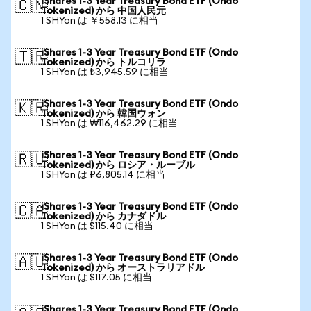
iShares 1-3 Year Treasury Bond ETF (Ondo
🇨🇳
Tokenized) から 中国人民元
1 SHYon は ￥558.13 に相当
iShares 1-3 Year Treasury Bond ETF (Ondo
🇹🇷
Tokenized) から トルコリラ
1 SHYon は ₺3,945.59 に相当
iShares 1-3 Year Treasury Bond ETF (Ondo
🇰🇷
Tokenized) から 韓国ウォン
1 SHYon は ₩116,462.29 に相当
iShares 1-3 Year Treasury Bond ETF (Ondo
🇷🇺
Tokenized) から ロシア・ルーブル
1 SHYon は ₽6,805.14 に相当
iShares 1-3 Year Treasury Bond ETF (Ondo
🇨🇦
Tokenized) から カナダドル
1 SHYon は $115.40 に相当
iShares 1-3 Year Treasury Bond ETF (Ondo
🇦🇺
Tokenized) から オーストラリアドル
1 SHYon は $117.05 に相当
iShares 1-3 Year Treasury Bond ETF (Ondo