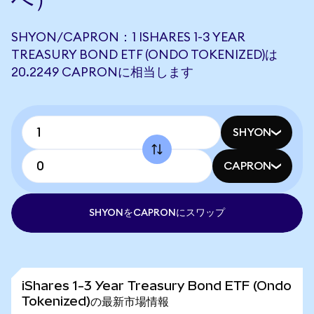
SHYON/CAPRON：1 ISHARES 1-3 YEAR
TREASURY BOND ETF (ONDO TOKENIZED)は
20.2249 CAPRONに相当します
SHYON
CAPRON
SHYONをCAPRONにスワップ
iShares 1-3 Year Treasury Bond ETF (Ondo
Tokenized)の最新市場情報