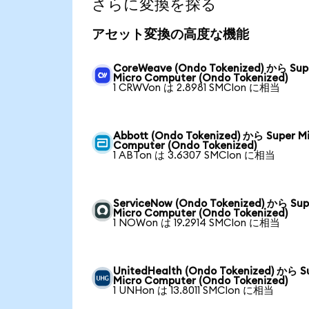
さらに変換を探る
アセット変換の高度な機能
CoreWeave (Ondo Tokenized) から Sup
Micro Computer (Ondo Tokenized)
1 CRWVon は 2.8981 SMCIon に相当
Abbott (Ondo Tokenized) から Super M
Computer (Ondo Tokenized)
1 ABTon は 3.6307 SMCIon に相当
ServiceNow (Ondo Tokenized) から Sup
Micro Computer (Ondo Tokenized)
1 NOWon は 19.2914 SMCIon に相当
UnitedHealth (Ondo Tokenized) から S
Micro Computer (Ondo Tokenized)
1 UNHon は 13.8011 SMCIon に相当