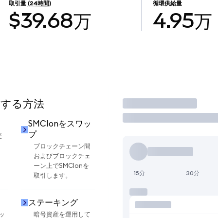
取引量
(24時間)
循環供給量
$39.68万
4.95万
用する方法
取引
SMCIonをスワッ
プ
交
ブロックチェーン間
およびブロックチェ
ーン上でSMCIonを
15分
30分
取引します。
ステーキング
ッ
暗号資産を運用して