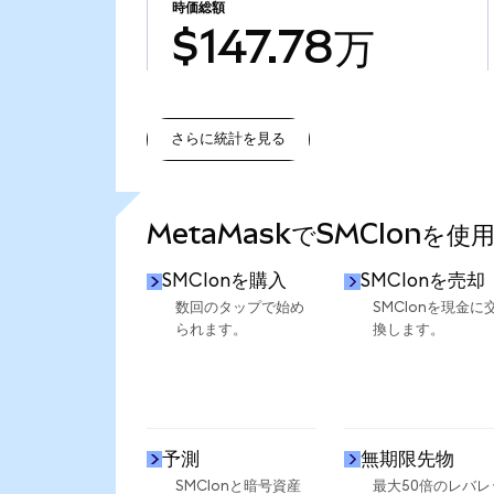
時価総額
$147.78万
さらに統計を見る
さらに統計を見る
MetaMaskでSMCIonを使
SMCIonを購入
SMCIonを売却
数回のタップで始め
SMCIonを現金に
られます。
換します。
予測
無期限先物
SMCIonと暗号資産
最大50倍のレバレ