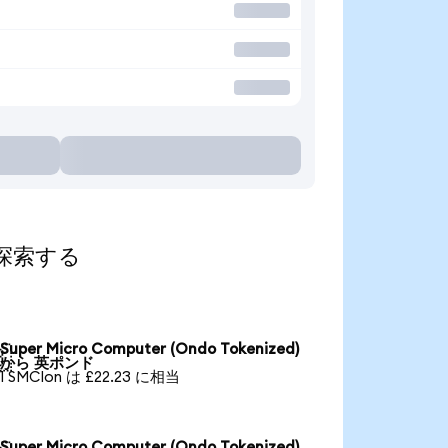
て探索する
Super Micro Computer (Ondo Tokenized)

から 英ポンド
1 SMCIon は £22.23 に相当
Super Micro Computer (Ondo Tokenized)