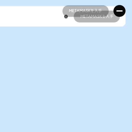
METAMASKを入手
METAMASKを入手
METAMASKを入手
METAMASKを入手