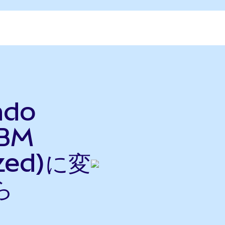
ndo
IBM
ized)に変
ら