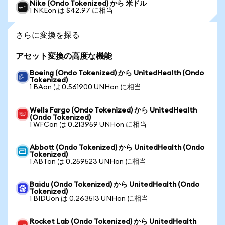
Nike (Ondo Tokenized) から 米ドル
1 NKEon は $42.97 に相当
さらに変換を探る
アセット変換の高度な機能
Boeing (Ondo Tokenized) から UnitedHealth (Ondo
Tokenized)
1 BAon は 0.561900 UNHon に相当
Wells Fargo (Ondo Tokenized) から UnitedHealth
(Ondo Tokenized)
1 WFCon は 0.213959 UNHon に相当
Abbott (Ondo Tokenized) から UnitedHealth (Ondo
Tokenized)
1 ABTon は 0.259523 UNHon に相当
Baidu (Ondo Tokenized) から UnitedHealth (Ondo
Tokenized)
1 BIDUon は 0.263513 UNHon に相当
Rocket Lab (Ondo Tokenized) から UnitedHealth