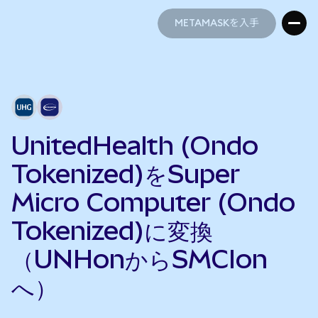
METAMASKを入手
METAMASKを入手
UnitedHealth (Ondo
Tokenized)をSuper
Micro Computer (Ondo
Tokenized)に変換
（UNHonからSMCIon
へ）