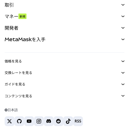
取引
スワップ
マネー
新規
予測
新規
購入
開発者
パーペチュアル
新規
カード
ドキュメントを表示
MetaMaskを入手
RWA
mUSD
新規
ダッシュボード
トランザクションシールド
収益化
Smart Accounts Kit
Agent Wallet
新規
価格を見る
埋め込みウォレット
Snaps
ビットコインの価格
交換レートを見る
MetaMask Connect
イーサリアムの価格
報酬
新規
BTC→USD
Solanaの価格
ガイドを見る
Snaps
セキュリティ
ETH→USD
BTCの購入
Shiba Inuの価格
USDT→INR
コンテンツを見る
Web3サービス
サポート
ETHの購入
Pepeの価格
ビットコインウォレット
BTC→USDT
SOLの購入
キャリア
Tetherの価格
Solanaウォレット
日本語
BTC→INR
PEPEの購入
お問い合わせ
USDCの価格
おすすめの暗号資産カード
ETH→USDT
USDTの購入
Chanlinkの価格
おすすめのモバイル暗号資産ウォレット