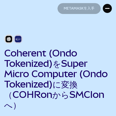
METAMASKを入手
METAMASKを入手
Coherent (Ondo
Tokenized)をSuper
Micro Computer (Ondo
Tokenized)に変換
（COHRonからSMCIon
へ）