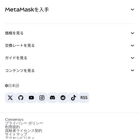
パーペチュアル
新規
カード
ドキュメントを表示
MetaMaskを入手
RWA
mUSD
新規
ダッシュボード
トランザクションシールド
収益化
Smart Accounts Kit
Agent Wallet
新規
価格を見る
埋め込みウォレット
Snaps
ビットコインの価格
交換レートを見る
MetaMask Connect
イーサリアムの価格
報酬
新規
BTC→USD
Solanaの価格
ガイドを見る
Snaps
セキュリティ
ETH→USD
BTCの購入
Shiba Inuの価格
USDT→INR
コンテンツを見る
Web3サービス
サポート
ETHの購入
Pepeの価格
ビットコインウォレット
BTC→USDT
SOLの購入
キャリア
Tetherの価格
Solanaウォレット
日本語
BTC→INR
PEPEの購入
お問い合わせ
USDCの価格
おすすめの暗号資産カード
ETH→USDT
USDTの購入
Chanlinkの価格
おすすめのモバイル暗号資産ウォレット
USDT→PHP
USDCの購入
Polymarketとは？
BTC→EUR
SHIBの購入
Consensys
税制関連ニュース
プライバシー ポリシー
利用規約
BNBの購入
貢献者ライセンス契約
暗号資産の購入方法は？
サイトマップ
アクセシビリティ