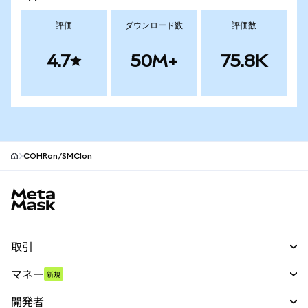
評価
ダウンロード数
評価数
4.7
50M+
75.8K
COHRon/SMCIon
MetaMaskサイトフッター
取引
スワップ
マネー
新規
予測
新規
購入
開発者