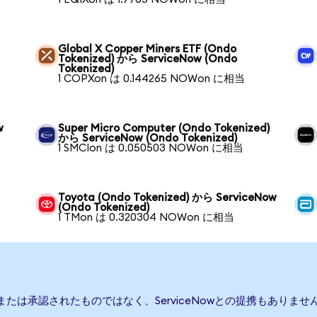
Global X Copper Miners ETF (Ondo
Tokenized) から ServiceNow (Ondo
Tokenized)
1 COPXon は 0.144265 NOWon に相当
w
Super Micro Computer (Ondo Tokenized)
から ServiceNow (Ondo Tokenized)
1 SMCIon は 0.050503 NOWon に相当
Toyota (Ondo Tokenized) から ServiceNow
(Ondo Tokenized)
1 TMon は 0.320304 NOWon に相当
援、または承認されたものではなく、ServiceNowとの提携もあり