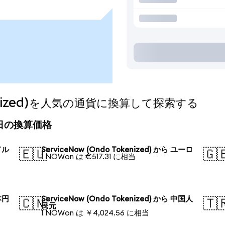
okenized)を人気の通貨に換算して探索する
)の今日の換算価格
米ドル
ServiceNow (Ondo Tokenized) から ユーロ
🇪🇺
🇬
1 NOWon は €517.31 に相当
日本円
ServiceNow (Ondo Tokenized) から 中国人
🇨🇳
🇹
民元
1 NOWon は ￥4,024.56 に相当