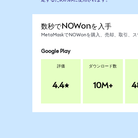
数秒でNOWonを入手
MetaMaskでNOWonを購入、売却、取引
Google Play
評価
ダウンロード数
4.4
10M+
4