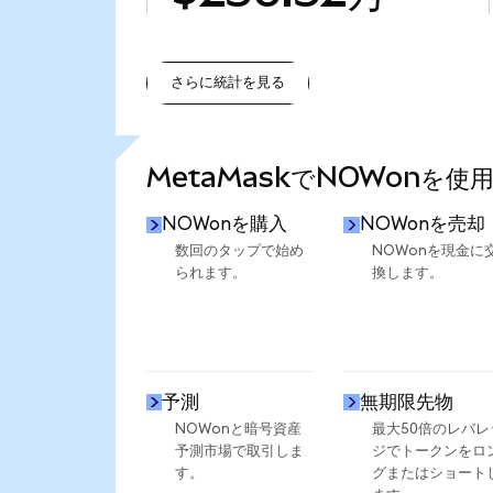
さらに統計を見る
さらに統計を見る
MetaMaskでNOWonを使
NOWonを購入
NOWonを売却
数回のタップで始め
NOWonを現金に
られます。
換します。
予測
無期限先物
NOWonと暗号資産
最大50倍のレバレ
予測市場で取引しま
ジでトークンをロ
す。
グまたはショート