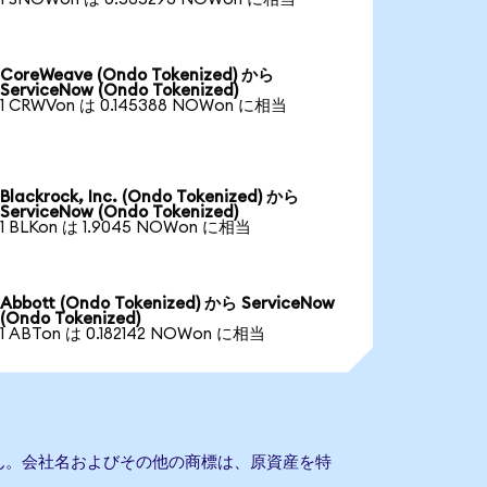
CoreWeave (Ondo Tokenized) から
ServiceNow (Ondo Tokenized)
1 CRWVon は 0.145388 NOWon に相当
Blackrock, Inc. (Ondo Tokenized) から
ServiceNow (Ondo Tokenized)
1 BLKon は 1.9045 NOWon に相当
Abbott (Ondo Tokenized) から ServiceNow
(Ondo Tokenized)
1 ABTon は 0.182142 NOWon に相当
ません。会社名およびその他の商標は、原資産を特