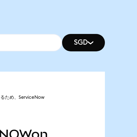
SGD
あるため、ServiceNow
NOWon