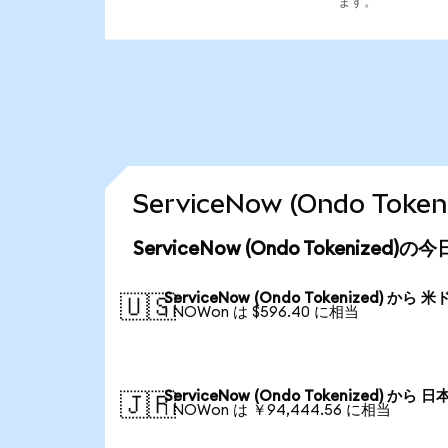
ます。
ServiceNow (Ondo T
ServiceNow (Ondo Tokenized
ServiceNow (Ondo Tokenized) から 
🇺🇸
1 NOWon は $596.40 に相当
ServiceNow (Ondo Tokenized) から 
🇯🇵
1 NOWon は ￥94,444.56 に相当