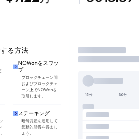
用する方法
取引
NOWonをスワッ
プ
交
ブロックチェーン間
およびブロックチェ
ーン上でNOWonを
15分
30分
取引します。
ステーキング
ッ
暗号資産を運用して
ン
受動的所得を得まし
し
ょう。