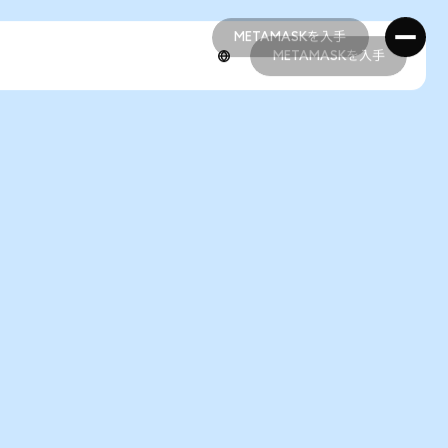
METAMASKを入手
METAMASKを入手
METAMASKを入手
METAMASKを入手