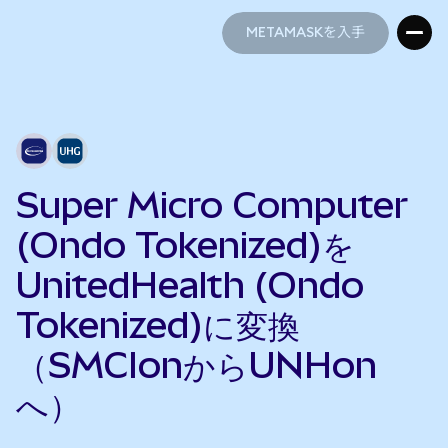
METAMASKを入手
METAMASKを入手
Super Micro Computer
(Ondo Tokenized)を
UnitedHealth (Ondo
Tokenized)に変換
（SMCIonからUNHon
へ）