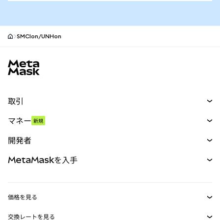
SMCIon/UNHon
MetaMaskサイトフッター
取引
スワップ
マネー
新規
予測
新規
購入
開発者
パーペチュアル
新規
カード
ドキュメントを表示
MetaMaskを入手
RWA
mUSD
新規
ダッシュボード
トランザクションシールド
収益化
Smart Accounts Kit
Agent Wallet
新規
価格を見る
埋め込みウォレット
Snaps
ビットコインの価格
交換レートを見る