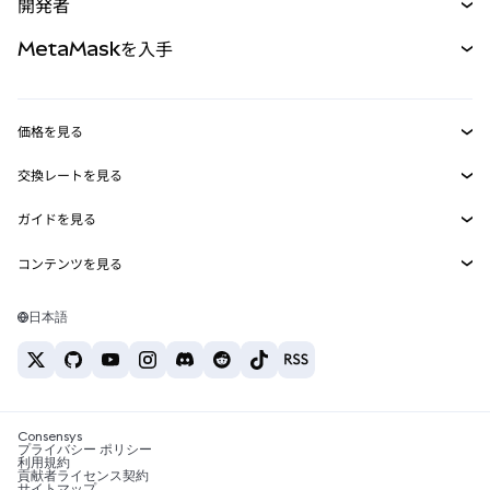
開発者
パーペチュアル
新規
カード
ドキュメントを表示
MetaMaskを入手
RWA
mUSD
新規
ダッシュボード
トランザクションシールド
収益化
Smart Accounts Kit
Agent Wallet
新規
価格を見る
埋め込みウォレット
Snaps
ビットコインの価格
交換レートを見る
MetaMask Connect
イーサリアムの価格
報酬
新規
BTC→USD
Solanaの価格
ガイドを見る
Snaps
セキュリティ
ETH→USD
BTCの購入
Shiba Inuの価格
USDT→INR
コンテンツを見る
Web3サービス
サポート
ETHの購入
Pepeの価格
ビットコインウォレット
BTC→USDT
SOLの購入
キャリア
Tetherの価格
Solanaウォレット
日本語
BTC→INR
PEPEの購入
お問い合わせ
USDCの価格
おすすめの暗号資産カード
ETH→USDT
USDTの購入
Chanlinkの価格
おすすめのモバイル暗号資産ウォレット
USDT→PHP
USDCの購入
Polymarketとは？
BTC→EUR
SHIBの購入
Consensys
税制関連ニュース
プライバシー ポリシー
利用規約
BNBの購入
貢献者ライセンス契約
暗号資産の購入方法は？
サイトマップ