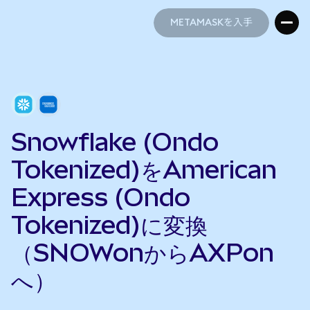
METAMASKを入手
METAMASKを入手
Snowflake (Ondo
Tokenized)をAmerican
Express (Ondo
Tokenized)に変換
（SNOWonからAXPon
へ）