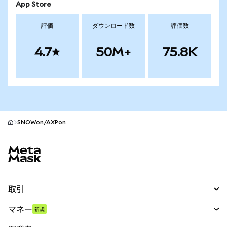
App Store
評価
ダウンロード数
評価数
4.7
50M+
75.8K
SNOWon/AXPon
MetaMaskサイトフッター
取引
スワップ
マネー
新規
予測
新規
購入