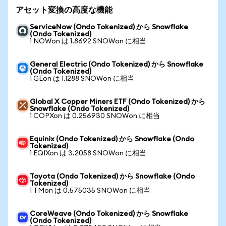
アセット変換の高度な機能
ServiceNow (Ondo Tokenized) から Snowflake
(Ondo Tokenized)
1 NOWon は 1.8692 SNOWon に相当
General Electric (Ondo Tokenized) から Snowflake
(Ondo Tokenized)
1 GEon は 1.1288 SNOWon に相当
Global X Copper Miners ETF (Ondo Tokenized) から
Snowflake (Ondo Tokenized)
1 COPXon は 0.256930 SNOWon に相当
Equinix (Ondo Tokenized) から Snowflake (Ondo
Tokenized)
1 EQIXon は 3.2058 SNOWon に相当
Toyota (Ondo Tokenized) から Snowflake (Ondo
Tokenized)
1 TMon は 0.575035 SNOWon に相当
CoreWeave (Ondo Tokenized) から Snowflake
(Ondo Tokenized)