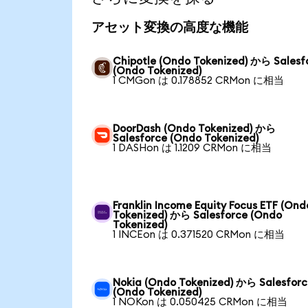
アセット変換の高度な機能
Chipotle (Ondo Tokenized) から Salesf
(Ondo Tokenized)
1 CMGon は 0.178852 CRMon に相当
DoorDash (Ondo Tokenized) から
Salesforce (Ondo Tokenized)
1 DASHon は 1.1209 CRMon に相当
Franklin Income Equity Focus ETF (Ond
Tokenized) から Salesforce (Ondo
Tokenized)
1 INCEon は 0.371520 CRMon に相当
Nokia (Ondo Tokenized) から Salesfor
(Ondo Tokenized)
1 NOKon は 0.050425 CRMon に相当