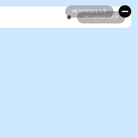
METAMASKを入手
METAMASKを入手
METAMASKを入手
METAMASKを入手