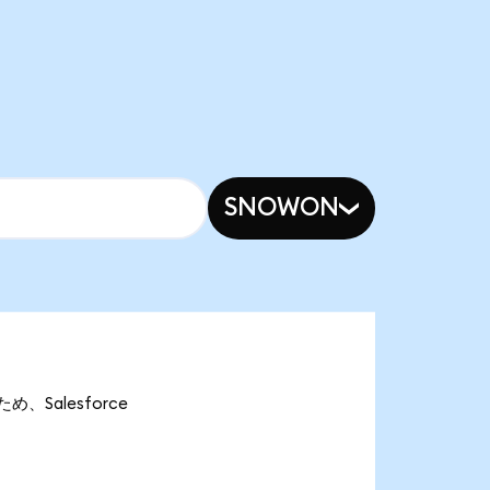
SNOWON
め、Salesforce