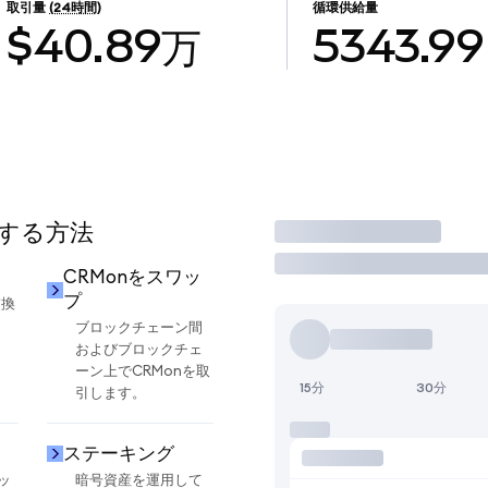
取引量
(24時間)
循環供給量
$40.89万
5343.99
用する方法
取引
CRMonをスワッ
プ
交換
ブロックチェーン間
およびブロックチェ
ーン上でCRMonを取
15分
30分
引します。
ステーキング
ッ
暗号資産を運用して