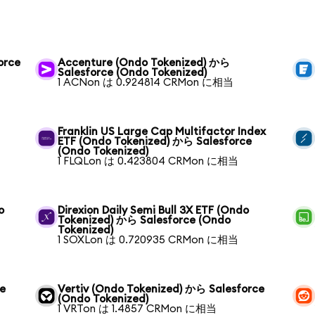
orce
Accenture (Ondo Tokenized) から
Salesforce (Ondo Tokenized)
1 ACNon は 0.924814 CRMon に相当
Franklin US Large Cap Multifactor Index
ETF (Ondo Tokenized) から Salesforce
(Ondo Tokenized)
1 FLQLon は 0.423804 CRMon に相当
o
Direxion Daily Semi Bull 3X ETF (Ondo
Tokenized) から Salesforce (Ondo
Tokenized)
1 SOXLon は 0.720935 CRMon に相当
ce
Vertiv (Ondo Tokenized) から Salesforce
(Ondo Tokenized)
1 VRTon は 1.4857 CRMon に相当