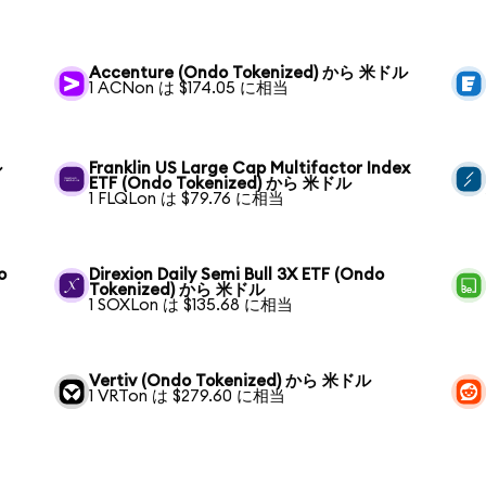
Accenture (Ondo Tokenized) から 米ドル
1 ACNon は $174.05 に相当
ル
Franklin US Large Cap Multifactor Index
ETF (Ondo Tokenized) から 米ドル
1 FLQLon は $79.76 に相当
o
Direxion Daily Semi Bull 3X ETF (Ondo
Tokenized) から 米ドル
1 SOXLon は $135.68 に相当
Vertiv (Ondo Tokenized) から 米ドル
1 VRTon は $279.60 に相当