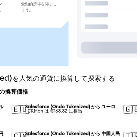
ン
受動的所得を得まし
し
ょう。
kenized)を人気の通貨に換算して探索する
の今日の換算価格
ドル
Salesforce (Ondo Tokenized) から ユーロ
🇪🇺
🇬
1 CRMon は €163.32 に相当
本円
Salesforce (Ondo Tokenized) から 中国人民
🇨🇳
🇹