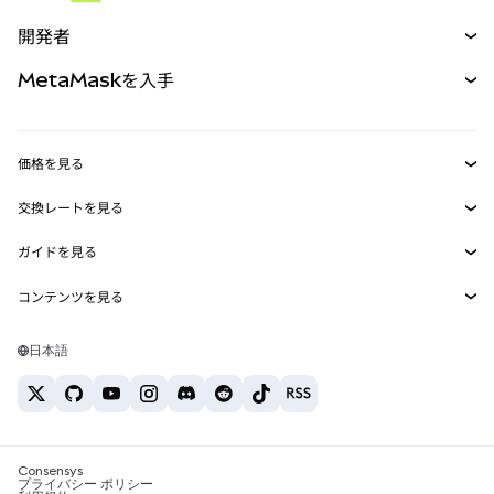
予測
新規
購入
開発者
パーペチュアル
新規
カード
ドキュメントを表示
MetaMaskを入手
RWA
mUSD
新規
ダッシュボード
トランザクションシールド
収益化
Smart Accounts Kit
Agent Wallet
新規
価格を見る
埋め込みウォレット
Snaps
ビットコインの価格
交換レートを見る
MetaMask Connect
イーサリアムの価格
報酬
新規
BTC→USD
Solanaの価格
ガイドを見る
Snaps
セキュリティ
ETH→USD
BTCの購入
Shiba Inuの価格
USDT→INR
コンテンツを見る
Web3サービス
サポート
ETHの購入
Pepeの価格
ビットコインウォレット
BTC→USDT
SOLの購入
キャリア
Tetherの価格
Solanaウォレット
日本語
BTC→INR
PEPEの購入
お問い合わせ
USDCの価格
おすすめの暗号資産カード
ETH→USDT
USDTの購入
Chanlinkの価格
おすすめのモバイル暗号資産ウォレット
USDT→PHP
USDCの購入
Polymarketとは？
BTC→EUR
SHIBの購入
Consensys
税制関連ニュース
プライバシー ポリシー