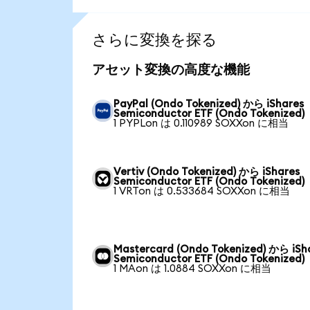
さらに変換を探る
アセット変換の高度な機能
PayPal (Ondo Tokenized) から iShares
Semiconductor ETF (Ondo Tokenized)
1 PYPLon は 0.110989 SOXXon に相当
Vertiv (Ondo Tokenized) から iShares
Semiconductor ETF (Ondo Tokenized)
1 VRTon は 0.533684 SOXXon に相当
Mastercard (Ondo Tokenized) から iSh
Semiconductor ETF (Ondo Tokenized)
1 MAon は 1.0884 SOXXon に相当