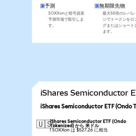
予測
無期限先物
SOXXonと暗号資産
最大50倍のレバレ
予測市場で取引しま
ジでトークンをロ
す。
グまたはショート
ます。
iShares Semiconduct
iShares Semiconductor ETF (O
iShares Semiconductor ETF (Ondo
🇺🇸
Tokenized) から 米ドル
1 SOXXon は $527.26 に相当