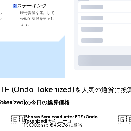
ステーキング
ッ
暗号資産を運用して
ン
受動的所得を得まし
し
ょう。
or ETF (Ondo Tokenized)を人気の通
ndo Tokenized)の今日の換算価格
iShares Semiconductor ETF (Ondo
🇪🇺
🇬
Tokenized) から ユーロ
1 SOXXon は €456.76 に相当