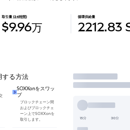
取引量
(24時間)
循環供給量
$9.96万
2212.83
使用する方法
取引
SOXXonをスワッ
プ
交
ブロックチェーン間
およびブロックチェ
ーン上でSOXXonを
15分
30分
取引します。