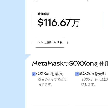
時価総額
$116.67万
さらに統計を見る
さらに統計を見る
MetaMaskでSOXXonを
SOXXonを購入
SOXXonを売却
数回のタップで始め
SOXXonを現金に
られます。
換します。