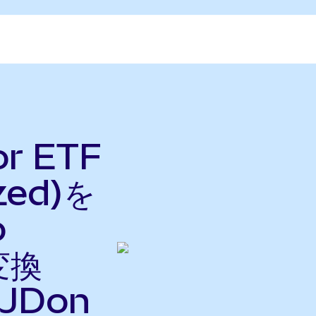
or ETF
zed)を
o
変換
JDon