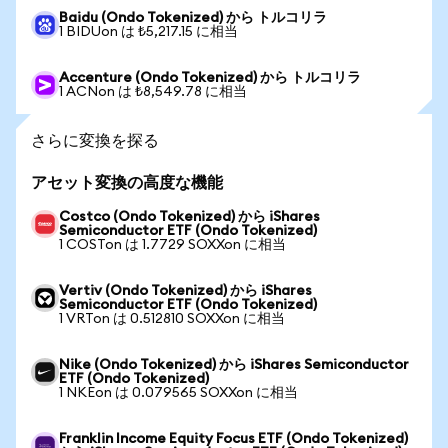
Baidu (Ondo Tokenized) から トルコリラ
1 BIDUon は ₺5,217.15 に相当
Accenture (Ondo Tokenized) から トルコリラ
1 ACNon は ₺8,549.78 に相当
さらに変換を探る
アセット変換の高度な機能
Costco (Ondo Tokenized) から iShares
Semiconductor ETF (Ondo Tokenized)
1 COSTon は 1.7729 SOXXon に相当
Vertiv (Ondo Tokenized) から iShares
Semiconductor ETF (Ondo Tokenized)
1 VRTon は 0.512810 SOXXon に相当
Nike (Ondo Tokenized) から iShares Semiconductor
ETF (Ondo Tokenized)
1 NKEon は 0.079565 SOXXon に相当
Franklin Income Equity Focus ETF (Ondo Tokenized)