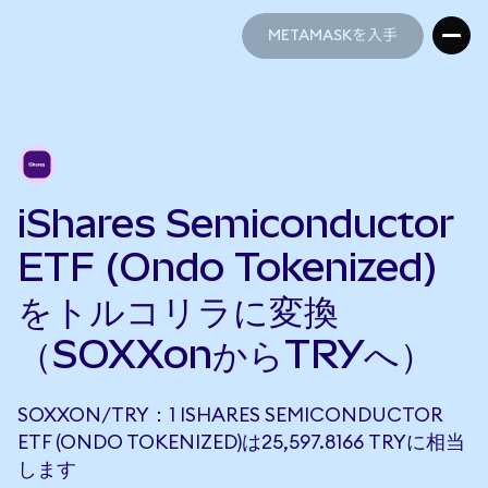
METAMASKを入手
METAMASKを入手
iShares Semiconductor
ETF (Ondo Tokenized)
をトルコリラに変換
（SOXXonからTRYへ）
SOXXON/TRY：1 ISHARES SEMICONDUCTOR
ETF (ONDO TOKENIZED)は25,597.8166 TRYに相当
します