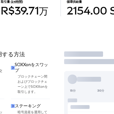
取引量
(24時間)
循環供給量
R$39.71万
2154.00
使用する方法
取引
SOXXonをスワッ
プ
交
ブロックチェーン間
およびブロックチェ
ーン上でSOXXonを
15分
30分
取引します。
ステーキング
ッ
暗号資産を運用して