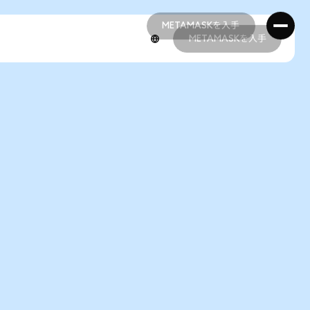
METAMASKを入手
METAMASKを入手
METAMASKを入手
METAMASKを入手