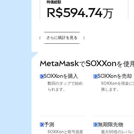
時価総額
R$594.74万
さらに統計を見る
さらに統計を見る
MetaMaskでSOXXonを
SOXXonを購入
SOXXonを売却
数回のタップで始め
SOXXonを現金に
られます。
換します。
予測
無期限先物
SOXXonと暗号資産
最大50倍のレバレ