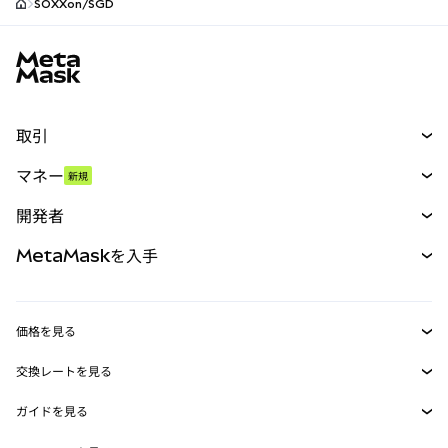
SOXXon/SGD
MetaMaskサイトフッター
取引
スワップ
マネー
新規
予測
新規
購入
開発者
パーペチュアル
新規
カード
ドキュメントを表示
MetaMaskを入手
RWA
mUSD
新規
ダッシュボード
トランザクションシールド
収益化
Smart Accounts Kit
Agent Wallet
新規
価格を見る
埋め込みウォレット
Snaps
ビットコインの価格
交換レートを見る
MetaMask Connect
イーサリアムの価格
報酬
新規
BTC→USD
Solanaの価格
ガイドを見る
Snaps
セキュリティ
ETH→USD
BTCの購入
Shiba Inuの価格