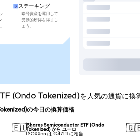
ステーキング
ッ
暗号資産を運用して
ン
受動的所得を得まし
し
ょう。
or ETF (Ondo Tokenized)を人気の通
ndo Tokenized)の今日の換算価格
iShares Semiconductor ETF (Ondo
🇪🇺
🇬
Tokenized) から ユーロ
1 SOXXon は €471.11 に相当