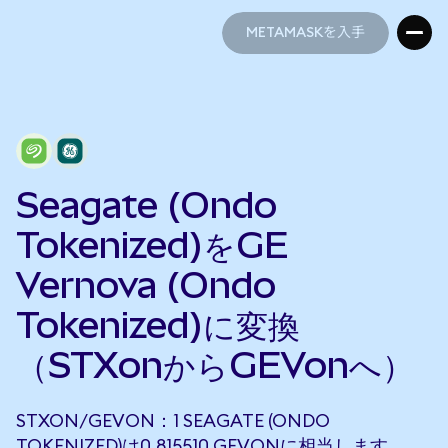
METAMASKを入手
METAMASKを入手
Seagate (Ondo
Tokenized)をGE
Vernova (Ondo
Tokenized)に変換
（STXonからGEVonへ）
STXON/GEVON：1 SEAGATE (ONDO
TOKENIZED)は0.815510 GEVONに相当します