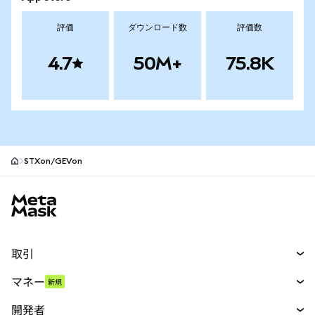
評価
ダウンロード数
評価数
4.7
50M+
75.8K
STXon/GEVon
MetaMaskサイトフッター
取引
スワップ
マネー
新規
予測
新規
購入
開発者