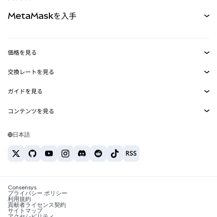
パーペチュアル
新規
カード
ドキュメントを表示
MetaMaskを入手
RWA
mUSD
新規
ダッシュボード
トランザクションシールド
収益化
Smart Accounts Kit
Agent Wallet
新規
価格を見る
埋め込みウォレット
Snaps
ビットコインの価格
交換レートを見る
MetaMask Connect
イーサリアムの価格
報酬
新規
BTC→USD
Solanaの価格
ガイドを見る
Snaps
セキュリティ
ETH→USD
BTCの購入
Shiba Inuの価格
USDT→INR
コンテンツを見る
Web3サービス
サポート
ETHの購入
Pepeの価格
ビットコインウォレット
BTC→USDT
SOLの購入
キャリア
Tetherの価格
Solanaウォレット
日本語
BTC→INR
PEPEの購入
お問い合わせ
USDCの価格
おすすめの暗号資産カード
ETH→USDT
USDTの購入
Chanlinkの価格
おすすめのモバイル暗号資産ウォレット
USDT→PHP
USDCの購入
Polymarketとは？
BTC→EUR
SHIBの購入
Consensys
税制関連ニュース
プライバシー ポリシー
利用規約
BNBの購入
貢献者ライセンス契約
暗号資産の購入方法は？
サイトマップ
アクセシビリティ