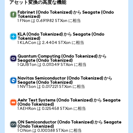
アセット変換の高度な機能
Fabrinet (Ondo Tokenized) から Seagate (Ondo
Tokenized)
1 FNon は 0.691982 STXon に相当
KLA (Ondo Tokenized) から Seagate (Ondo
Tokenized)
1 KLACon は 2.4404 STXon に相当
Quantum Computing (Ondo Tokenized) から
Seagate (Ondo Tokenized)
1 QUBTon は 0.011349 STXon に相当
Navitas Semiconductor (Ondo Tokenized) から
Seagate (Ondo Tokenized)
1 NVTSon は 0.017221 STXon に相当
Aehr Test Systems (Ondo Tokenized) から Seagate
(Ondo Tokenized)
1 AEHRon は 0.125458 STXon に相当
ON Semiconductor (Ondo Tokenized) から Seagate
(Ondo Tokenized)
1 ONon は 0.100388 STXon に相当