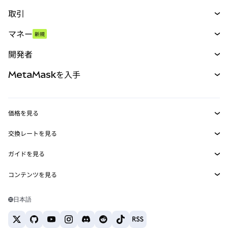
取引
スワップ
マネー
新規
予測
新規
購入
開発者
パーペチュアル
新規
カード
ドキュメントを表示
MetaMaskを入手
RWA
mUSD
新規
ダッシュボード
トランザクションシールド
収益化
Smart Accounts Kit
Agent Wallet
新規
価格を見る
埋め込みウォレット
Snaps
ビットコインの価格
交換レートを見る
MetaMask Connect
イーサリアムの価格
報酬
新規
BTC→USD
Solanaの価格
ガイドを見る
Snaps
セキュリティ
ETH→USD
BTCの購入
Shiba Inuの価格
USDT→INR
コンテンツを見る
Web3サービス
サポート
ETHの購入
Pepeの価格
ビットコインウォレット
BTC→USDT
SOLの購入
キャリア
Tetherの価格
Solanaウォレット
日本語
BTC→INR
PEPEの購入
お問い合わせ
USDCの価格
おすすめの暗号資産カード
ETH→USDT
USDTの購入