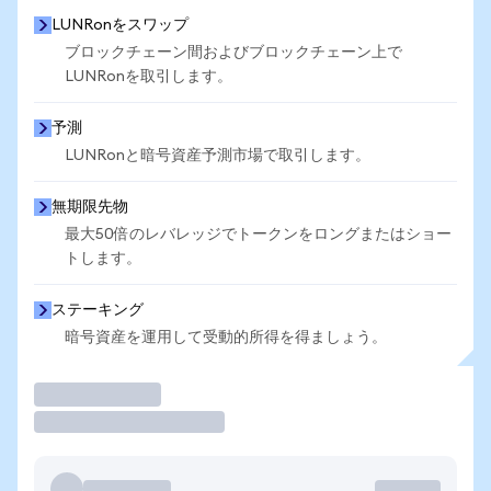
LUNRonをスワップ
ブロックチェーン間およびブロックチェーン上で
LUNRonを取引します。
予測
LUNRonと暗号資産予測市場で取引します。
無期限先物
最大50倍のレバレッジでトークンをロングまたはショー
トします。
ステーキング
暗号資産を運用して受動的所得を得ましょう。
取引