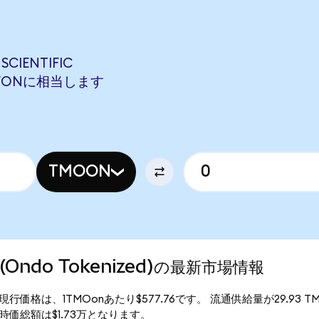
CIENTIFIC
ENLVONに相当します
TMOON
ic (Ondo Tokenized)の最新市場情報
okenized)の現行価格は、1TMOonあたり$577.76です。 流通供給量が29.9
nized)の時価総額は$1.73万となります。