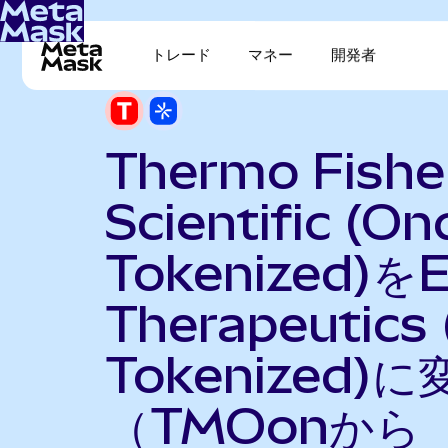
トレード
マネー
開発者
Thermo Fishe
Scientific (On
Tokenized)をE
Therapeutics
Tokenized)に
（TMOonから