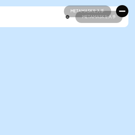
METAMASKを入手
METAMASKを入手
METAMASKを入手
METAMASKを入手