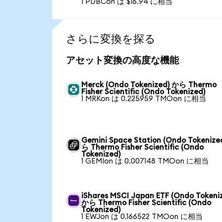
1 PDBCon は $16.94 に相当
さらに変換を探る
アセット変換の高度な機能
Merck (Ondo Tokenized) から Thermo
Fisher Scientific (Ondo Tokenized)
1 MRKon は 0.225959 TMOon に相当
Gemini Space Station (Ondo Tokenize
ら Thermo Fisher Scientific (Ondo
Tokenized)
1 GEMIon は 0.007148 TMOon に相当
iShares MSCI Japan ETF (Ondo Tokeni
から Thermo Fisher Scientific (Ondo
Tokenized)
1 EWJon は 0.166522 TMOon に相当