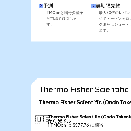
予測
無期限先物
TMOonと暗号資産予
最大50倍のレバレ
測市場で取引しま
ジでトークンをロ
す。
グまたはショート
ます。
Thermo Fisher Scient
Thermo Fisher Scientific (Ond
Thermo Fisher Scientific (Ondo Tokeni
🇺🇸
から 米ドル
1 TMOon は $577.76 に相当