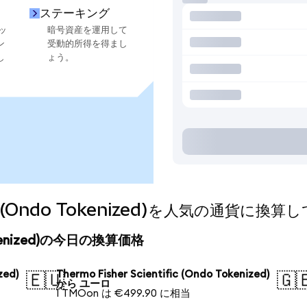
ステーキング
ッ
暗号資産を運用して
ン
受動的所得を得まし
し
ょう。
ific (Ondo Tokenized)を人気の通貨に換
o Tokenized)の今日の換算価格
zed)
Thermo Fisher Scientific (Ondo Tokenized)
🇪🇺
🇬
から ユーロ
1 TMOon は €499.90 に相当