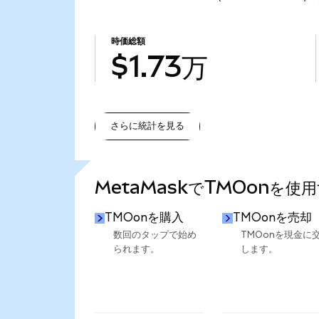
時価総額
$1.73万
さらに統計を見る
さらに統計を見る
MetaMaskでTMOonを使
TMOonを購入
TMOonを売却
数回のタップで始め
TMOonを現金に
られます。
します。