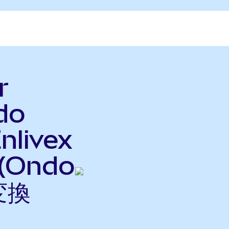
r
do
nlivex
 (Ondo
変換