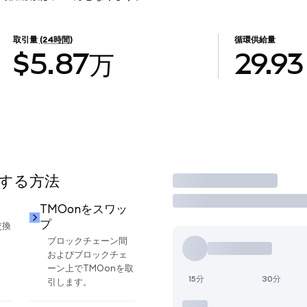
取引量
(24時間)
循環供給量
$5.87万
29.93
用する方法
取引
TMOonをスワッ
プ
交換
ブロックチェーン間
およびブロックチェ
ーン上でTMOonを取
15分
30分
引します。