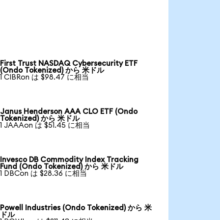
First Trust NASDAQ Cybersecurity ETF
(Ondo Tokenized) から 米ドル
1 CIBRon は $98.47 に相当
Janus Henderson AAA CLO ETF (Ondo
Tokenized) から 米ドル
1 JAAAon は $51.45 に相当
Invesco DB Commodity Index Tracking
Fund (Ondo Tokenized) から 米ドル
1 DBCon は $28.36 に相当
Powell Industries (Ondo Tokenized) から 米
ドル