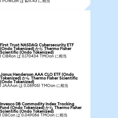
1 POWLon は $211.43 に相当
First Trust NASDAQ Cybersecurity ETF
(Ondo Tokenized) から Thermo Fisher
Scientific (Ondo Tokenized)
1 CIBRon は 0.170434 TMOon に相当
Janus Henderson AAA CLO ETF (Ondo
Tokenized) から Thermo Fisher Scientific
(Ondo Tokenized)
1 JAAAon は 0.089051 TMOon に相当
Invesco DB Commodity Index Tracking
Fund (Ondo Tokenized) から Thermo Fisher
Scientific (Ondo Tokenized)
1 DBCon は 0.049086 TMOon に相当