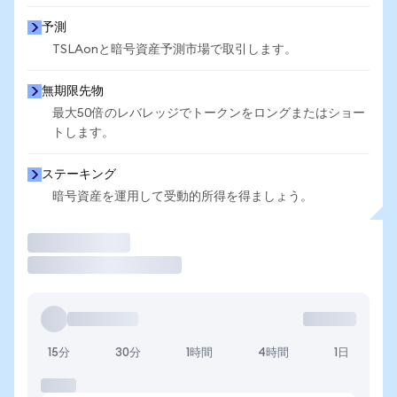
予測
TSLAonと暗号資産予測市場で取引します。
無期限先物
最大50倍のレバレッジでトークンをロングまたはショー
トします。
ステーキング
暗号資産を運用して受動的所得を得ましょう。
取引
15分
30分
1時間
4時間
1日