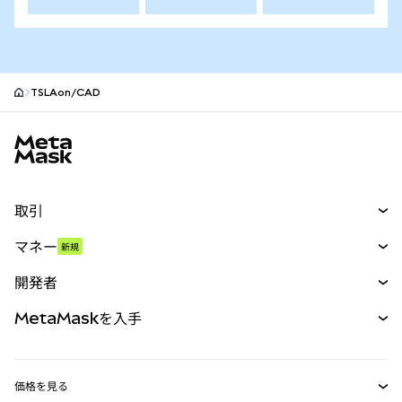
TSLAon/CAD
MetaMaskサイトフッター
取引
スワップ
マネー
新規
予測
新規
購入
開発者
パーペチュアル
新規
カード
ドキュメントを表示
MetaMaskを入手
RWA
mUSD
新規
ダッシュボード
トランザクションシールド
収益化
Smart Accounts Kit
Agent Wallet
新規
価格を見る
埋め込みウォレット
Snaps