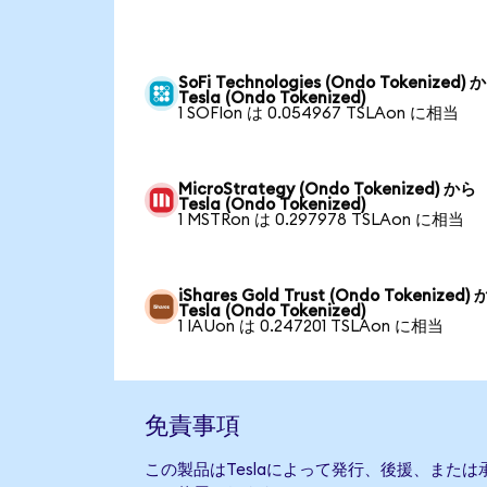
SoFi Technologies (Ondo Tokenized) 
Tesla (Ondo Tokenized)
1 SOFIon は 0.054967 TSLAon に相当
MicroStrategy (Ondo Tokenized) から
Tesla (Ondo Tokenized)
1 MSTRon は 0.297978 TSLAon に相当
iShares Gold Trust (Ondo Tokenized)
Tesla (Ondo Tokenized)
1 IAUon は 0.247201 TSLAon に相当
免責事項
この製品はTeslaによって発行、後援、また