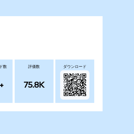
ド数
評価数
ダウンロード
+
75.8K