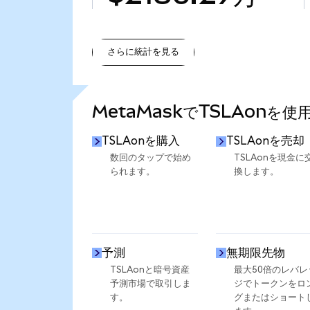
さらに統計を見る
さらに統計を見る
MetaMaskでTSLAonを
TSLAonを購入
TSLAonを売却
数回のタップで始め
TSLAonを現金に
られます。
換します。
予測
無期限先物
TSLAonと暗号資産
最大50倍のレバレ
予測市場で取引しま
ジでトークンをロ
す。
グまたはショート