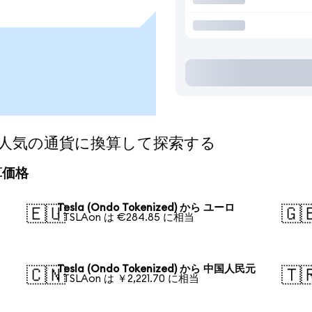
zed)を人気の通貨に換算して探索する
換算価格
Tesla (Ondo Tokenized) から ユーロ
🇪🇺
🇬
1 TSLAon は €284.85 に相当
Tesla (Ondo Tokenized) から 中国人民元
🇨🇳
🇹
1 TSLAon は ￥2,221.70 に相当