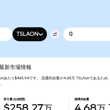
TSLAON
d)の最新市場情報
SLAonあたり$465.94です。 流通供給量が4.68万 TSLAonであるため、T
す。
取引量
(24時間)
循環供給量
$258.27万
4.68万