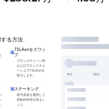
使用する方法
取引
TSLAonをスワッ
プ
交
ブロックチェーン間
およびブロックチェ
ーン上でTSLAonを
15分
30分
取引します。
ステーキング
ッ
暗号資産を運用して
ン
受動的所得を得まし
し
ょう。