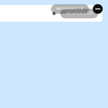
METAMASKを入手
METAMASKを入手
METAMASKを入手
METAMASKを入手