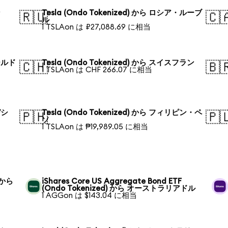
ン
Tesla (Ondo Tokenized) から ロシア・ルーブ
🇷🇺
🇨
ル
1 TSLAon は ₽27,088.69 に相当
ポールド
Tesla (Ondo Tokenized) から スイスフラン
🇨🇭
🇧
1 TSLAon は CHF 266.07 に相当
デシ
Tesla (Ondo Tokenized) から フィリピン・ペ
🇵🇭
🇵
ソ
1 TSLAon は ₱19,989.05 に相当
) から
iShares Core US Aggregate Bond ETF
(Ondo Tokenized) から オーストラリアドル
1 AGGon は $143.04 に相当