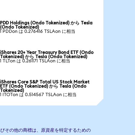
PDD Holdings (Ondo Tokenized) から Tesla
(Ondo Tokenized)
1 PDDon は 0.276416 TSLAon に相当
iShares 20+ Year Treasury Bond ETF (Ondo
Tokenized) から Tesla (Ondo Tokenized)
1 TLTon は 0.261171 TSLAon に相当
iShares Core S&P Total US Stock Market
ETF (Ondo Tokenized) から Tesla (Ondo
Tokenized)
1 ITOTon は 0.514567 TSLAon に相当
およびその他の商標は、原資産を特定するための