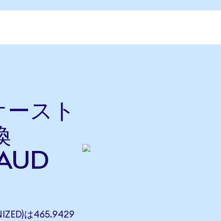
をオースト
換
AUD
IZED)は465.9429