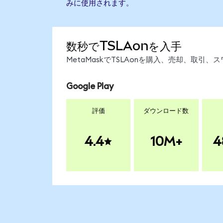
みに使用されます。
数秒でTSLAonを入手
MetaMaskでTSLAonを購入、売却、取
Google Play
評価
ダウンロード数
4.4
10M+
4