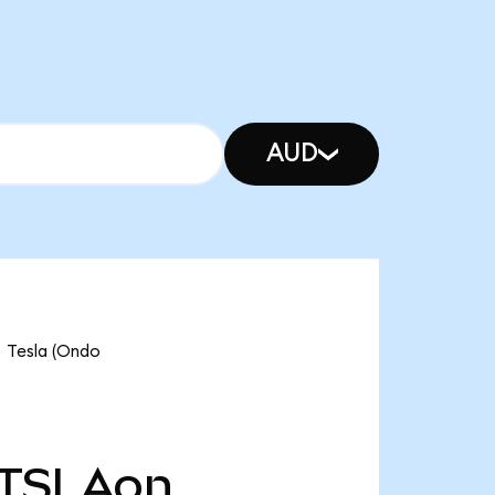
AUD
esla (Ondo
TSLAon