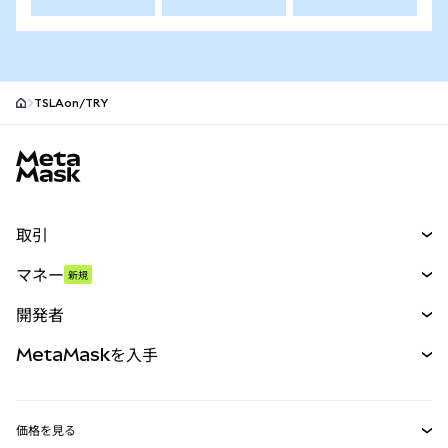
TSLAon/TRY
MetaMaskサイトフッター
取引
スワップ
マネー
新規
予測
新規
購入
開発者
パーペチュアル
新規
カード
ドキュメントを表示
MetaMaskを入手
RWA
mUSD
新規
ダッシュボード
トランザクションシールド
収益化
Smart Accounts Kit
Agent Wallet
新規
価格を見る
埋め込みウォレット
Snaps