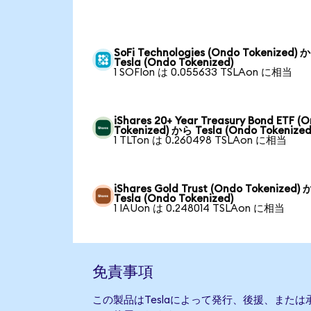
SoFi Technologies (Ondo Tokenized) 
Tesla (Ondo Tokenized)
1 SOFIon は 0.055633 TSLAon に相当
iShares 20+ Year Treasury Bond ETF (
Tokenized) から Tesla (Ondo Tokenized
1 TLTon は 0.260498 TSLAon に相当
iShares Gold Trust (Ondo Tokenized)
Tesla (Ondo Tokenized)
1 IAUon は 0.248014 TSLAon に相当
免責事項
この製品はTeslaによって発行、後援、また