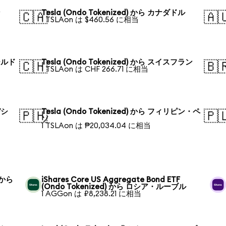
ン
Tesla (Ondo Tokenized) から カナダドル
🇨🇦
🇦
1 TSLAon は $460.56 に相当
ポールド
Tesla (Ondo Tokenized) から スイスフラン
🇨🇭
🇧
1 TSLAon は CHF 266.71 に相当
デシ
Tesla (Ondo Tokenized) から フィリピン・ペ
🇵🇭
🇵
ソ
1 TSLAon は ₱20,034.04 に相当
) から
iShares Core US Aggregate Bond ETF
(Ondo Tokenized) から ロシア・ルーブル
1 AGGon は ₽8,238.21 に相当