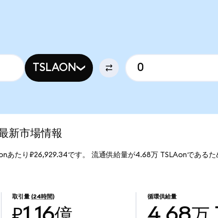
TSLAON
d)の最新市場情報
SLAonあたり₽26,929.34です。 流通供給量が4.68万 TSLAonであるため
。
取引量
(24時間)
循環供給量
₽1.16億
4.68万