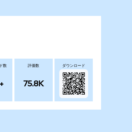
ド数
評価数
ダウンロード
+
75.8K