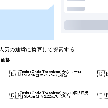
zed)を人気の通貨に換算して探索する
換算価格
Tesla (Ondo Tokenized) から ユーロ
🇪🇺
🇬
1 TSLAon は €285.56 に相当
Tesla (Ondo Tokenized) から 中国人民元
🇨🇳
🇹
1 TSLAon は ￥2,226.70 に相当