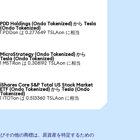
PDD Holdings (Ondo Tokenized) から Tesla
(Ondo Tokenized)
1 PDDon は 0.277649 TSLAon に相当
MicroStrategy (Ondo Tokenized) から
Tesla (Ondo Tokenized)
1 MSTRon は 0.308192 TSLAon に相当
iShares Core S&P Total US Stock Market
ETF (Ondo Tokenized) から Tesla (Ondo
Tokenized)
1 ITOTon は 0.513360 TSLAon に相当
およびその他の商標は、原資産を特定するための