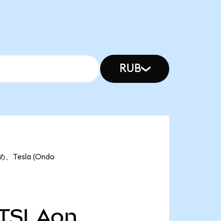
RUB
、Tesla (Ondo
TSLAon