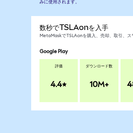
みに使用されます。
数秒でTSLAonを入手
MetaMaskでTSLAonを購入、売却、取
Google Play
評価
ダウンロード数
4.4
10M+
4