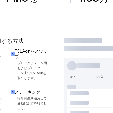
使用する方法
取引
TSLAonをスワッ
プ
交
ブロックチェーン間
およびブロックチェ
ーン上でTSLAonを
15分
30分
取引します。
ステーキング
ッ
暗号資産を運用して
ン
受動的所得を得まし
し
ょう。