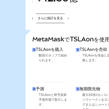
さらに統計を見る
さらに統計を見る
MetaMaskでTSLAonを
TSLAonを購入
TSLAonを売却
数回のタップで始め
TSLAonを現金に
られます。
換します。
予測
無期限先物
TSLAonと暗号資産
最大50倍のレバレ
予測市場で取引しま
ジでトークンをロ
す。
グまたはショート