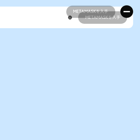
METAMASKを入手
METAMASKを入手
METAMASKを入手
METAMASKを入手