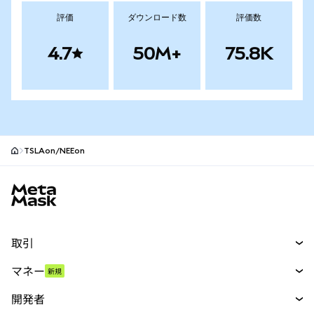
評価
ダウンロード数
評価数
4.7
50M+
75.8K
TSLAon/NEEon
MetaMaskサイトフッター
取引
スワップ
マネー
新規
予測
新規
購入
開発者
パーペチュアル
新規
カード
ドキュメントを表示