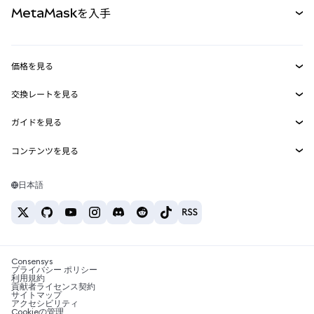
MetaMaskを入手
RWA
mUSD
新規
ダッシュボード
トランザクションシールド
収益化
Smart Accounts Kit
Agent Wallet
新規
価格を見る
埋め込みウォレット
Snaps
ビットコインの価格
交換レートを見る
MetaMask Connect
イーサリアムの価格
報酬
新規
BTC→USD
Solanaの価格
ガイドを見る
Snaps
セキュリティ
ETH→USD
BTCの購入
Shiba Inuの価格
USDT→INR
コンテンツを見る
Web3サービス
サポート
ETHの購入
Pepeの価格
ビットコインウォレット
BTC→USDT
SOLの購入
キャリア
Tetherの価格
Solanaウォレット
日本語
BTC→INR
PEPEの購入
お問い合わせ
USDCの価格
おすすめの暗号資産カード
ETH→USDT
USDTの購入
Chanlinkの価格
おすすめのモバイル暗号資産ウォレット
USDT→PHP
USDCの購入
Polymarketとは？
BTC→EUR
SHIBの購入
Consensys
税制関連ニュース
プライバシー ポリシー
利用規約
BNBの購入
貢献者ライセンス契約
暗号資産の購入方法は？
サイトマップ
アクセシビリティ
ビットコインを売るには？
Cookieの管理