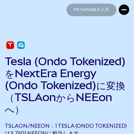
METAMASKを入手
METAMASKを入手
Tesla (Ondo Tokenized)
をNextEra Energy
(Ondo Tokenized)に変換
（TSLAonからNEEon
へ）
TSLAON/NEEON：1 TESLA (ONDO TOKENIZED)
は3.7501 NEEONに相当します