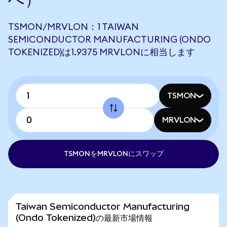
TSMON/MRVLON：1 TAIWAN
SEMICONDUCTOR MANUFACTURING (ONDO
TOKENIZED)は1.9375 MRVLONに相当します
TSMON
MRVLON
TSMONをMRVLONにスワップ
Taiwan Semiconductor Manufacturing
(Ondo Tokenized)の最新市場情報