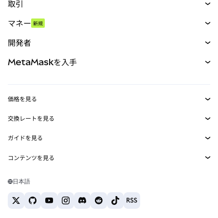
取引
スワップ
マネー
新規
予測
新規
購入
開発者
パーペチュアル
新規
カード
ドキュメントを表示
MetaMaskを入手
RWA
mUSD
新規
ダッシュボード
トランザクションシールド
収益化
Smart Accounts Kit
Agent Wallet
新規
価格を見る
埋め込みウォレット
Snaps
ビットコインの価格
交換レートを見る
MetaMask Connect
イーサリアムの価格
報酬
新規
BTC→USD
Solanaの価格
ガイドを見る
Snaps
セキュリティ
ETH→USD
BTCの購入
Shiba Inuの価格
USDT→INR
コンテンツを見る
Web3サービス
サポート
ETHの購入
Pepeの価格
ビットコインウォレット
BTC→USDT
SOLの購入
キャリア
Tetherの価格
Solanaウォレット
日本語
BTC→INR
PEPEの購入
お問い合わせ
USDCの価格
おすすめの暗号資産カード
ETH→USDT
USDTの購入
Chanlinkの価格
おすすめのモバイル暗号資産ウォレット
USDT→PHP