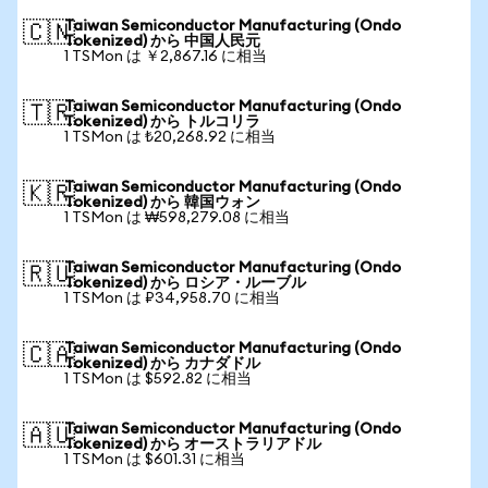
Taiwan Semiconductor Manufacturing (Ondo
🇨🇳
Tokenized) から 中国人民元
1 TSMon は ￥2,867.16 に相当
Taiwan Semiconductor Manufacturing (Ondo
🇹🇷
Tokenized) から トルコリラ
1 TSMon は ₺20,268.92 に相当
Taiwan Semiconductor Manufacturing (Ondo
🇰🇷
Tokenized) から 韓国ウォン
1 TSMon は ₩598,279.08 に相当
Taiwan Semiconductor Manufacturing (Ondo
🇷🇺
Tokenized) から ロシア・ルーブル
1 TSMon は ₽34,958.70 に相当
Taiwan Semiconductor Manufacturing (Ondo
🇨🇦
Tokenized) から カナダドル
1 TSMon は $592.82 に相当
Taiwan Semiconductor Manufacturing (Ondo
🇦🇺
Tokenized) から オーストラリアドル
1 TSMon は $601.31 に相当