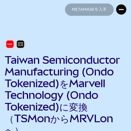
METAMASKを入手
METAMASKを入手
Taiwan Semiconductor
Manufacturing (Ondo
Tokenized)をMarvell
Technology (Ondo
Tokenized)に変換
（TSMonからMRVLon
へ）