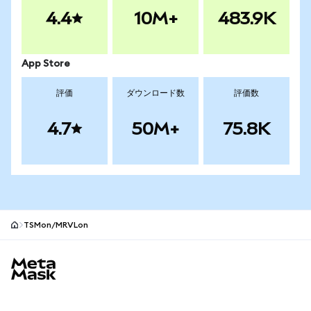
4.4
10M+
483.9K
App Store
評価
ダウンロード数
評価数
4.7
50M+
75.8K
TSMon/MRVLon
MetaMaskサイトフッター