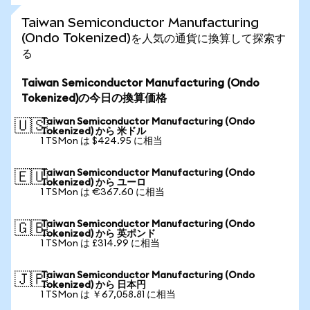
Taiwan Semiconductor Manufacturing
(Ondo Tokenized)を人気の通貨に換算して探索す
る
Taiwan Semiconductor Manufacturing (Ondo
Tokenized)の今日の換算価格
Taiwan Semiconductor Manufacturing (Ondo
🇺🇸
Tokenized) から 米ドル
1 TSMon は $424.95 に相当
Taiwan Semiconductor Manufacturing (Ondo
🇪🇺
Tokenized) から ユーロ
1 TSMon は €367.60 に相当
Taiwan Semiconductor Manufacturing (Ondo
🇬🇧
Tokenized) から 英ポンド
1 TSMon は £314.99 に相当
Taiwan Semiconductor Manufacturing (Ondo
🇯🇵
Tokenized) から 日本円
1 TSMon は ￥67,058.81 に相当