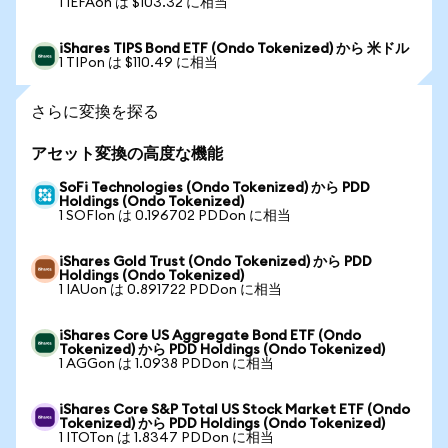
1 IEFAon は $103.32 に相当
iShares TIPS Bond ETF (Ondo Tokenized) から 米ドル
1 TIPon は $110.49 に相当
さらに変換を探る
アセット変換の高度な機能
SoFi Technologies (Ondo Tokenized) から PDD
Holdings (Ondo Tokenized)
1 SOFIon は 0.196702 PDDon に相当
iShares Gold Trust (Ondo Tokenized) から PDD
Holdings (Ondo Tokenized)
1 IAUon は 0.891722 PDDon に相当
iShares Core US Aggregate Bond ETF (Ondo
Tokenized) から PDD Holdings (Ondo Tokenized)
1 AGGon は 1.0938 PDDon に相当
iShares Core S&P Total US Stock Market ETF (Ondo
Tokenized) から PDD Holdings (Ondo Tokenized)
1 ITOTon は 1.8347 PDDon に相当