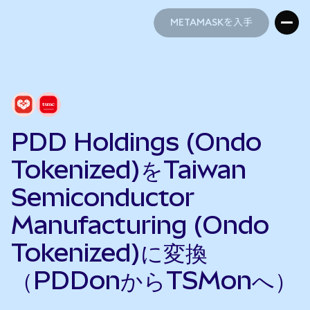
METAMASKを入手
METAMASKを入手
PDD Holdings (Ondo
Tokenized)をTaiwan
Semiconductor
Manufacturing (Ondo
Tokenized)に変換
（PDDonからTSMonへ）