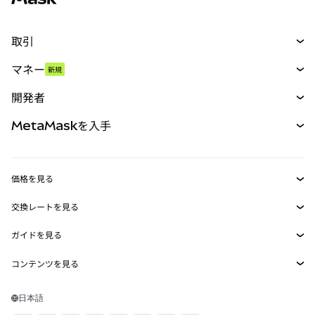
取引
スワップ
マネー
新規
予測
新規
購入
開発者
パーペチュアル
新規
カード
ドキュメントを表示
MetaMaskを入手
RWA
mUSD
新規
ダッシュボード
トランザクションシールド
収益化
Smart Accounts Kit
Agent Wallet
新規
価格を見る
埋め込みウォレット
Snaps
ビットコインの価格
交換レートを見る
MetaMask Connect
イーサリアムの価格
報酬
新規
BTC→USD
Solanaの価格
ガイドを見る
Snaps
セキュリティ
ETH→USD
BTCの購入
Shiba Inuの価格
USDT→INR
コンテンツを見る
Web3サービス
サポート
ETHの購入
Pepeの価格
ビットコインウォレット
BTC→USDT
SOLの購入
キャリア
Tetherの価格
Solanaウォレット
日本語
BTC→INR
PEPEの購入