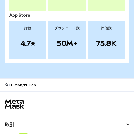
App Store
評価
ダウンロード数
評価数
4.7
50M+
75.8K
TSMon/PDDon
MetaMaskサイトフッター
取引
スワップ