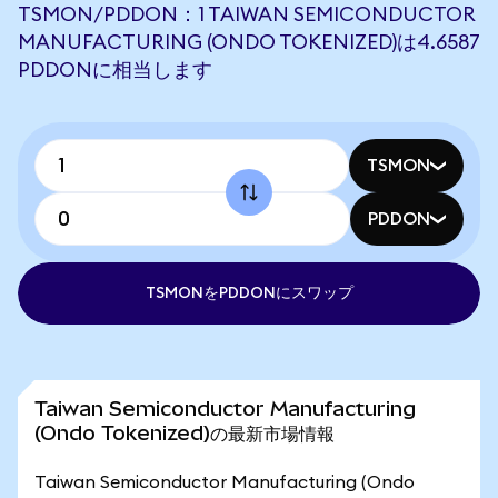
TSMON/PDDON：1 TAIWAN SEMICONDUCTOR
MANUFACTURING (ONDO TOKENIZED)は4.6587
PDDONに相当します
TSMON
PDDON
TSMONをPDDONにスワップ
Taiwan Semiconductor Manufacturing
(Ondo Tokenized)の最新市場情報
Taiwan Semiconductor Manufacturing (Ondo