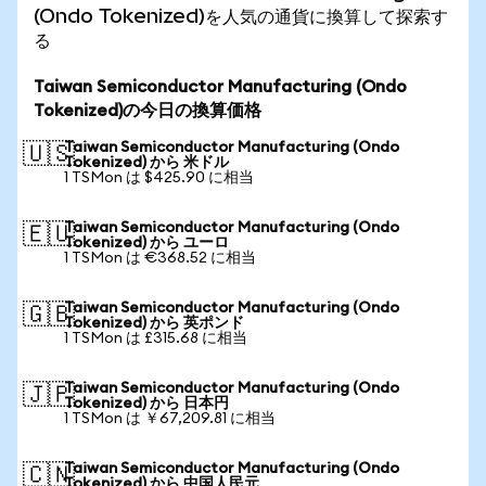
(Ondo Tokenized)を人気の通貨に換算して探索す
る
Taiwan Semiconductor Manufacturing (Ondo
Tokenized)の今日の換算価格
Taiwan Semiconductor Manufacturing (Ondo
🇺🇸
Tokenized) から 米ドル
1 TSMon は $425.90 に相当
Taiwan Semiconductor Manufacturing (Ondo
🇪🇺
Tokenized) から ユーロ
1 TSMon は €368.52 に相当
Taiwan Semiconductor Manufacturing (Ondo
🇬🇧
Tokenized) から 英ポンド
1 TSMon は £315.68 に相当
Taiwan Semiconductor Manufacturing (Ondo
🇯🇵
Tokenized) から 日本円
1 TSMon は ￥67,209.81 に相当
Taiwan Semiconductor Manufacturing (Ondo
🇨🇳
Tokenized) から 中国人民元