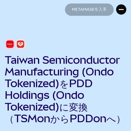
METAMASKを入手
METAMASKを入手
Taiwan Semiconductor
Manufacturing (Ondo
Tokenized)をPDD
Holdings (Ondo
Tokenized)に変換
（TSMonからPDDonへ）