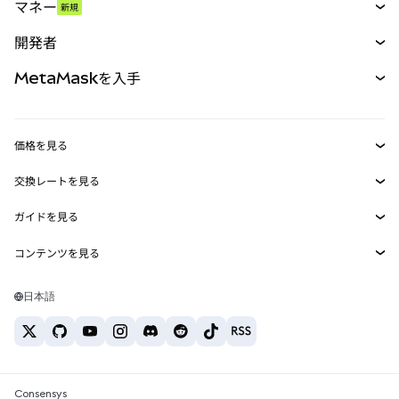
マネー
新規
予測
新規
購入
開発者
パーペチュアル
新規
カード
ドキュメントを表示
MetaMaskを入手
RWA
mUSD
新規
ダッシュボード
トランザクションシールド
収益化
Smart Accounts Kit
Agent Wallet
新規
価格を見る
埋め込みウォレット
Snaps
ビットコインの価格
交換レートを見る
MetaMask Connect
イーサリアムの価格
報酬
新規
BTC→USD
Solanaの価格
ガイドを見る
Snaps
セキュリティ
ETH→USD
BTCの購入
Shiba Inuの価格
USDT→INR
コンテンツを見る
Web3サービス
サポート
ETHの購入
Pepeの価格
ビットコインウォレット
BTC→USDT
SOLの購入
キャリア
Tetherの価格
Solanaウォレット
日本語
BTC→INR
PEPEの購入
お問い合わせ
USDCの価格
おすすめの暗号資産カード
ETH→USDT
USDTの購入
Chanlinkの価格
おすすめのモバイル暗号資産ウォレット
USDT→PHP
USDCの購入
Polymarketとは？
BTC→EUR
SHIBの購入
Consensys