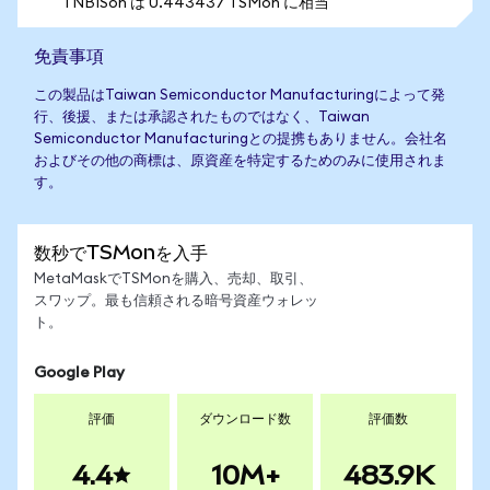
1 NBISon は 0.443437 TSMon に相当
免責事項
この製品はTaiwan Semiconductor Manufacturingによって発
行、後援、または承認されたものではなく、Taiwan
Semiconductor Manufacturingとの提携もありません。会社名
およびその他の商標は、原資産を特定するためのみに使用されま
す。
数秒でTSMonを入手
MetaMaskでTSMonを購入、売却、取引、
スワップ。最も信頼される暗号資産ウォレッ
ト。
Google Play
評価
ダウンロード数
評価数
4.4
10M+
483.9K