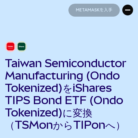
METAMASKを入手
METAMASKを入手
Taiwan Semiconductor
Manufacturing (Ondo
Tokenized)をiShares
TIPS Bond ETF (Ondo
Tokenized)に変換
（TSMonからTIPonへ）