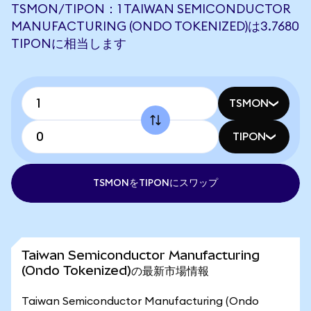
TSMON/TIPON：1 TAIWAN SEMICONDUCTOR
MANUFACTURING (ONDO TOKENIZED)は3.7680
TIPONに相当します
TSMON
TIPON
TSMONをTIPONにスワップ
Taiwan Semiconductor Manufacturing
(Ondo Tokenized)の最新市場情報
Taiwan Semiconductor Manufacturing (Ondo