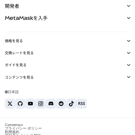
購入
開発者
パーペチュアル
新規
カード
ドキュメントを表示
MetaMaskを入手
RWA
mUSD
新規
ダッシュボード
トランザクションシールド
収益化
Smart Accounts Kit
Agent Wallet
新規
価格を見る
埋め込みウォレット
Snaps
ビットコインの価格
交換レートを見る
MetaMask Connect
イーサリアムの価格
報酬
新規
BTC→USD
Solanaの価格
ガイドを見る
Snaps
セキュリティ
ETH→USD
BTCの購入
Shiba Inuの価格
USDT→INR
コンテンツを見る
Web3サービス
サポート
ETHの購入
Pepeの価格
ビットコインウォレット
BTC→USDT
SOLの購入
キャリア
Tetherの価格
Solanaウォレット
日本語
BTC→INR
PEPEの購入
お問い合わせ
USDCの価格
おすすめの暗号資産カード
ETH→USDT
USDTの購入
Chanlinkの価格
おすすめのモバイル暗号資産ウォレット
USDT→PHP
USDCの購入
Polymarketとは？
BTC→EUR
SHIBの購入
Consensys
税制関連ニュース
プライバシー ポリシー
利用規約
BNBの購入