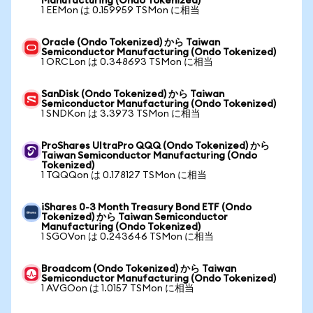
Manufacturing (Ondo Tokenized)
1 EEMon は 0.159959 TSMon に相当
Oracle (Ondo Tokenized) から Taiwan
Semiconductor Manufacturing (Ondo Tokenized)
1 ORCLon は 0.348693 TSMon に相当
SanDisk (Ondo Tokenized) から Taiwan
Semiconductor Manufacturing (Ondo Tokenized)
1 SNDKon は 3.3973 TSMon に相当
ProShares UltraPro QQQ (Ondo Tokenized) から
Taiwan Semiconductor Manufacturing (Ondo
Tokenized)
1 TQQQon は 0.178127 TSMon に相当
iShares 0-3 Month Treasury Bond ETF (Ondo
Tokenized) から Taiwan Semiconductor
Manufacturing (Ondo Tokenized)
1 SGOVon は 0.243646 TSMon に相当
Broadcom (Ondo Tokenized) から Taiwan
Semiconductor Manufacturing (Ondo Tokenized)
1 AVGOon は 1.0157 TSMon に相当