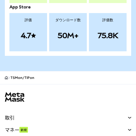
App Store
評価
ダウンロード数
評価数
4.7
50M+
75.8K
TSMon/TIPon
MetaMaskサイトフッター
取引
スワップ
マネー
新規
予測
新規