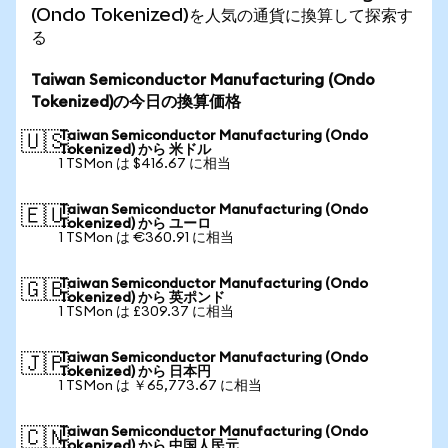
(Ondo Tokenized)を人気の通貨に換算して探索す
る
Taiwan Semiconductor Manufacturing (Ondo
Tokenized)の今日の換算価格
Taiwan Semiconductor Manufacturing (Ondo
🇺🇸
Tokenized) から 米ドル
1 TSMon は $416.67 に相当
Taiwan Semiconductor Manufacturing (Ondo
🇪🇺
Tokenized) から ユーロ
1 TSMon は €360.91 に相当
Taiwan Semiconductor Manufacturing (Ondo
🇬🇧
Tokenized) から 英ポンド
1 TSMon は £309.37 に相当
Taiwan Semiconductor Manufacturing (Ondo
🇯🇵
Tokenized) から 日本円
1 TSMon は ￥65,773.67 に相当
Taiwan Semiconductor Manufacturing (Ondo
🇨🇳
Tokenized) から 中国人民元