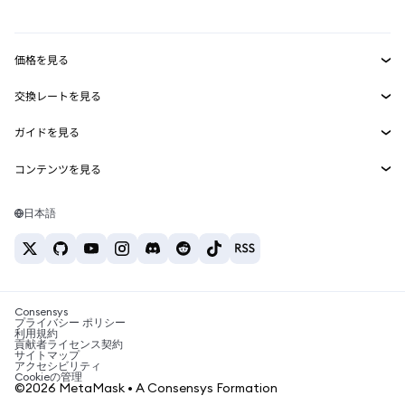
mUSD
新規
ダッシュボード
トランザクションシールド
収益化
Smart Accounts Kit
Agent Wallet
新規
価格を見る
埋め込みウォレット
Snaps
ビットコインの価格
交換レートを見る
MetaMask Connect
イーサリアムの価格
報酬
新規
BTC→USD
Solanaの価格
ガイドを見る
Snaps
セキュリティ
ETH→USD
BTCの購入
Shiba Inuの価格
USDT→INR
コンテンツを見る
Web3サービス
サポート
ETHの購入
Pepeの価格
ビットコインウォレット
BTC→USDT
SOLの購入
キャリア
Tetherの価格
Solanaウォレット
日本語
BTC→INR
PEPEの購入
お問い合わせ
USDCの価格
おすすめの暗号資産カード
ETH→USDT
USDTの購入
Chanlinkの価格
おすすめのモバイル暗号資産ウォレット
USDT→PHP
USDCの購入
Polymarketとは？
BTC→EUR
SHIBの購入
Consensys
税制関連ニュース
プライバシー ポリシー
利用規約
BNBの購入
貢献者ライセンス契約
暗号資産の購入方法は？
サイトマップ
アクセシビリティ
ビットコインを売るには？
Cookieの管理
©2026 MetaMask • A Consensys Formation