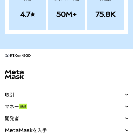
4.7
50M+
75.8K
RTXon/SGD
MetaMaskサイトフッター
取引
スワップ
マネー
新規
予測
新規
購入
開発者
パーペチュアル
新規
カード
ドキュメントを表示
MetaMaskを入手
RWA