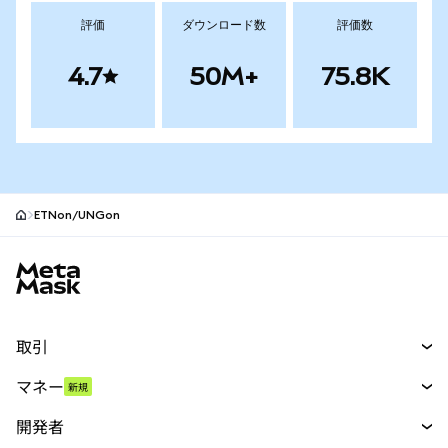
評価
ダウンロード数
評価数
4.7
50M+
75.8K
ETNon/UNGon
MetaMaskサイトフッター
取引
スワップ
マネー
新規
予測
新規
購入
開発者
パーペチュアル
新規
カード
ドキュメントを表示