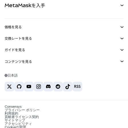
MetaMaskを入手
RWA
mUSD
新規
ダッシュボード
トランザクションシールド
収益化
Smart Accounts Kit
Agent Wallet
新規
価格を見る
埋め込みウォレット
Snaps
ビットコインの価格
交換レートを見る
MetaMask Connect
イーサリアムの価格
報酬
新規
BTC→USD
Solanaの価格
ガイドを見る
Snaps
セキュリティ
ETH→USD
BTCの購入
Shiba Inuの価格
USDT→INR
コンテンツを見る
Web3サービス
サポート
ETHの購入
Pepeの価格
ビットコインウォレット
BTC→USDT
SOLの購入
キャリア
Tetherの価格
Solanaウォレット
日本語
BTC→INR
PEPEの購入
お問い合わせ
USDCの価格
おすすめの暗号資産カード
ETH→USDT
USDTの購入
Chanlinkの価格
おすすめのモバイル暗号資産ウォレット
USDT→PHP
USDCの購入
Polymarketとは？
BTC→EUR
SHIBの購入
Consensys
税制関連ニュース
プライバシー ポリシー
利用規約
BNBの購入
貢献者ライセンス契約
暗号資産の購入方法は？
サイトマップ
アクセシビリティ
ビットコインを売るには？
Cookieの管理