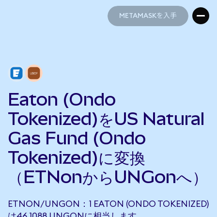
METAMASKを入手
METAMASKを入手
Eaton (Ondo
Tokenized)をUS Natural
Gas Fund (Ondo
Tokenized)に変換
（ETNonからUNGonへ）
ETNON/UNGON：1 EATON (ONDO TOKENIZED)
は46.1088 UNGONに相当します