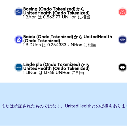
Boeing (Ondo Tokenized) から
UnitedHealth (Ondo Tokenized)
1 BAon は 0.563177 UNHon に相当
Baidu (Ondo Tokenized) から UnitedHealth
(Ondo Tokenized)
1 BIDUon は 0.264333 UNHon に相当
Linde plc (Ondo Tokenized) から
UnitedHealth (Ondo Tokenized)
1 LINon は 1.1765 UNHon に相当
後援、または承認されたものではなく、UnitedHealthとの提携も