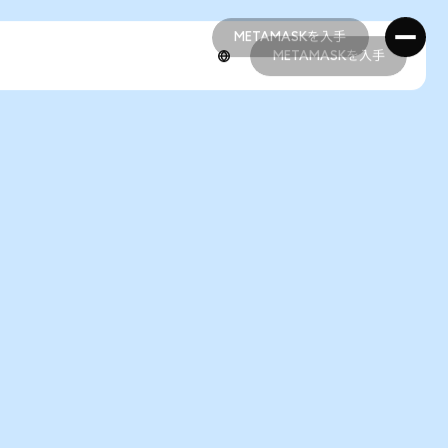
METAMASKを入手
METAMASKを入手
METAMASKを入手
METAMASKを入手