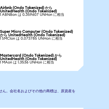
Airbnb (Ondo Tokenized) から
UnitedHealth (Ondo Tokenized)
1 ABNBon は 0.359607 UNHon に相当
Super Micro Computer (Ondo Tokenized)
から UnitedHealth (Ondo Tokenized)
1 SMCIon は 0.073785 UNHon に相当
Mastercard (Ondo Tokenized) から
UnitedHealth (Ondo Tokenized)
1 MAon は 1.3536 UNHon に相当
ありません。会社名およびその他の商標は、原資産を