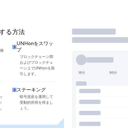
用する方法
取引
UNHonをスワッ
プ
交換
ブロックチェーン間
およびブロックチェ
ーン上でUNHonを取
15分
30分
引します。
ステーキング
ッ
暗号資産を運用して
ン
受動的所得を得まし
し
ょう。