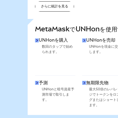
さらに統計を見る
さらに統計を見る
MetaMaskでUNHonを使
UNHonを購入
UNHonを売却
数回のタップで始め
UNHonを現金に
られます。
します。
予測
無期限先物
UNHonと暗号資産予
最大50倍のレバレ
測市場で取引しま
ジでトークンをロ
す。
グまたはショート
ます。