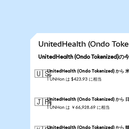
UnitedHealth (Ondo 
UnitedHealth (Ondo Tokenize
UnitedHealth (Ondo Tokenized) から
🇺🇸
ル
1 UNHon は $423.93 に相当
UnitedHealth (Ondo Tokenized) から
🇯🇵
円
1 UNHon は ￥66,928.69 に相当
UnitedHealth (Ondo Tokenized) から