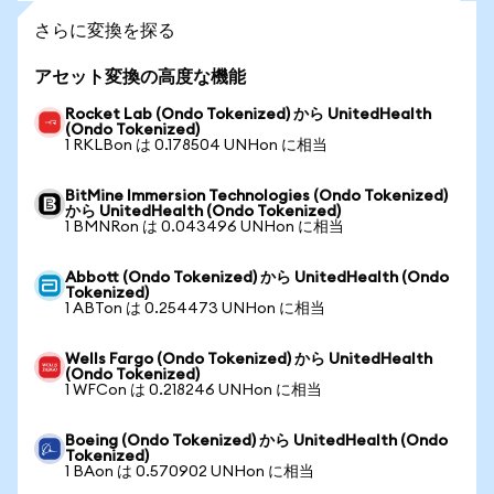
さらに変換を探る
アセット変換の高度な機能
Rocket Lab (Ondo Tokenized) から UnitedHealth
(Ondo Tokenized)
1 RKLBon は 0.178504 UNHon に相当
BitMine Immersion Technologies (Ondo Tokenized)
から UnitedHealth (Ondo Tokenized)
1 BMNRon は 0.043496 UNHon に相当
Abbott (Ondo Tokenized) から UnitedHealth (Ondo
Tokenized)
1 ABTon は 0.254473 UNHon に相当
Wells Fargo (Ondo Tokenized) から UnitedHealth
(Ondo Tokenized)
1 WFCon は 0.218246 UNHon に相当
Boeing (Ondo Tokenized) から UnitedHealth (Ondo
Tokenized)
1 BAon は 0.570902 UNHon に相当