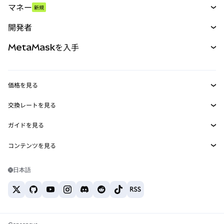
マネー
新規
予測
新規
購入
開発者
パーペチュアル
新規
カード
ドキュメントを表示
MetaMaskを入手
RWA
mUSD
新規
ダッシュボード
トランザクションシールド
収益化
Smart Accounts Kit
Agent Wallet
新規
価格を見る
埋め込みウォレット
Snaps
ビットコインの価格
交換レートを見る
MetaMask Connect
イーサリアムの価格
報酬
新規
BTC→USD
Solanaの価格
ガイドを見る
Snaps
セキュリティ
ETH→USD
BTCの購入
Shiba Inuの価格
USDT→INR
コンテンツを見る
Web3サービス
サポート
ETHの購入
Pepeの価格
ビットコインウォレット
BTC→USDT
SOLの購入
キャリア
Tetherの価格
Solanaウォレット
日本語
BTC→INR
PEPEの購入
お問い合わせ
USDCの価格
おすすめの暗号資産カード
ETH→USDT
USDTの購入
Chanlinkの価格
おすすめのモバイル暗号資産ウォレット
USDT→PHP
USDCの購入
Polymarketとは？
BTC→EUR