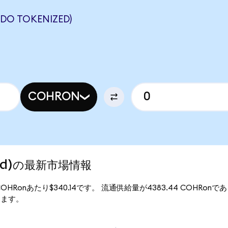
O TOKENIZED)
COHRON
ized)の最新市場情報
は、1COHRonあたり$340.14です。 流通供給量が4383.44 COHRonで
なります。