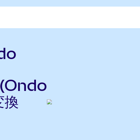
do
 (Ondo
変換
ら