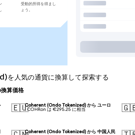
ン
受動的所得を得まし
し
ょう。
enized)を人気の通貨に換算して探索する
今日の換算価格
ル
Coherent (Ondo Tokenized) から ユーロ
🇪🇺
🇬
1 COHRon は €295.25 に相当
円
Coherent (Ondo Tokenized) から 中国人民
🇨🇳
🇹