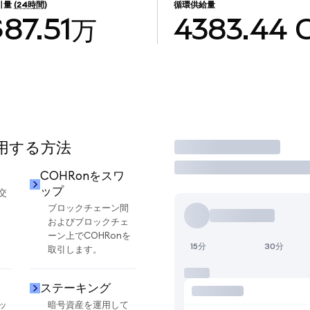
引量
(24時間)
循環供給量
$87.51万
4383.44
使用する方法
取引
却
COHRonをスワ
ップ
交
ブロックチェーン間
およびブロックチェ
ーン上でCOHRonを
15分
30分
取引します。
ステーキング
ッ
暗号資産を運用して