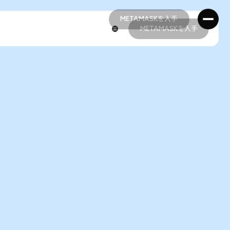
METAMASKを入手
METAMASKを入手
METAMASKを入手
METAMASKを入手