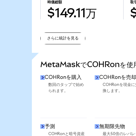
時価総額
取
$149.11万
さらに統計を見る
さらに統計を見る
MetaMaskでCOHRonを
COHRonを購入
COHRonを売
数回のタップで始め
COHRonを現金に
られます。
換します。
予測
無期限先物
COHRonと暗号資産
最大50倍のレバレ