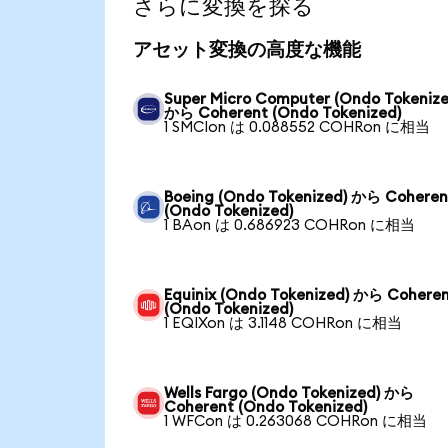
さらに変換を探る
アセット変換の高度な機能
Super Micro Computer (Ondo Tokenize
から Coherent (Ondo Tokenized)
1 SMCIon は 0.088552 COHRon に相当
Boeing (Ondo Tokenized) から Coheren
(Ondo Tokenized)
1 BAon は 0.686923 COHRon に相当
Equinix (Ondo Tokenized) から Cohere
(Ondo Tokenized)
1 EQIXon は 3.1148 COHRon に相当
Wells Fargo (Ondo Tokenized) から
Coherent (Ondo Tokenized)
1 WFCon は 0.263068 COHRon に相当