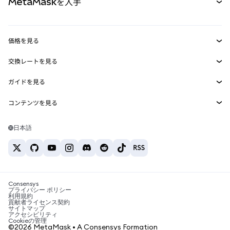
MetaMaskを入手
RWA
mUSD
新規
ダッシュボード
トランザクションシールド
収益化
Smart Accounts Kit
Agent Wallet
新規
価格を見る
埋め込みウォレット
Snaps
ビットコインの価格
交換レートを見る
MetaMask Connect
イーサリアムの価格
報酬
新規
BTC→USD
Solanaの価格
ガイドを見る
Snaps
セキュリティ
ETH→USD
BTCの購入
Shiba Inuの価格
USDT→INR
コンテンツを見る
Web3サービス
サポート
ETHの購入
Pepeの価格
ビットコインウォレット
BTC→USDT
SOLの購入
キャリア
Tetherの価格
Solanaウォレット
日本語
BTC→INR
PEPEの購入
お問い合わせ
USDCの価格
おすすめの暗号資産カード
ETH→USDT
USDTの購入
Chanlinkの価格
おすすめのモバイル暗号資産ウォレット
USDT→PHP
USDCの購入
Polymarketとは？
BTC→EUR
SHIBの購入
Consensys
税制関連ニュース
プライバシー ポリシー
利用規約
BNBの購入
貢献者ライセンス契約
暗号資産の購入方法は？
サイトマップ
アクセシビリティ
ビットコインを売るには？
Cookieの管理
©2026 MetaMask • A Consensys Formation