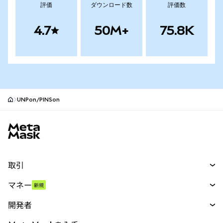
評価
ダウンロード数
評価数
4.7
50M+
75.8K
UNPon/PINSon
MetaMaskサイトフッター
取引
スワップ
マネー
新規
予測
新規
購入
開発者
パーペチュアル
新規
カード
ドキュメントを表示