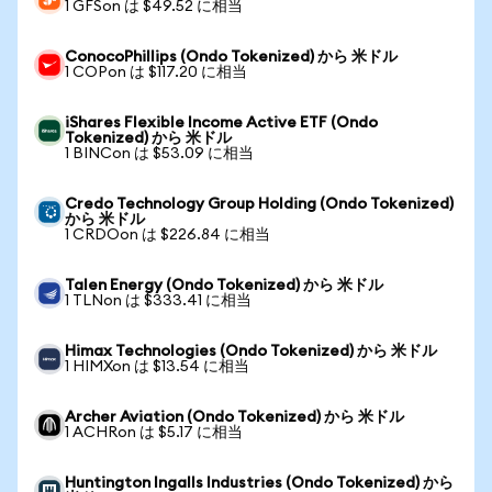
1 GFSon は $49.52 に相当
ConocoPhillips (Ondo Tokenized) から 米ドル
1 COPon は $117.20 に相当
iShares Flexible Income Active ETF (Ondo
Tokenized) から 米ドル
1 BINCon は $53.09 に相当
Credo Technology Group Holding (Ondo Tokenized)
から 米ドル
1 CRDOon は $226.84 に相当
Talen Energy (Ondo Tokenized) から 米ドル
1 TLNon は $333.41 に相当
Himax Technologies (Ondo Tokenized) から 米ドル
1 HIMXon は $13.54 に相当
Archer Aviation (Ondo Tokenized) から 米ドル
1 ACHRon は $5.17 に相当
Huntington Ingalls Industries (Ondo Tokenized) から