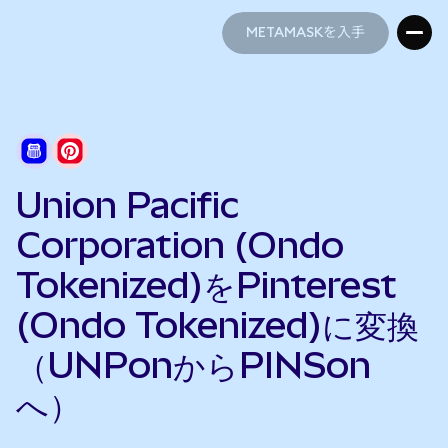
METAMASKを入手
METAMASKを入手
Union Pacific
Corporation (Ondo
Tokenized)をPinterest
(Ondo Tokenized)に変換
（UNPonからPINSon
へ）