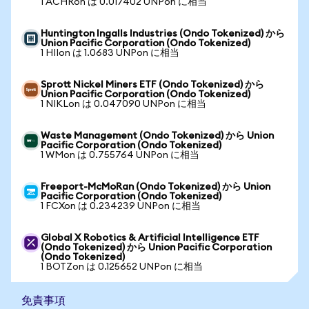
1 ACHRon は 0.017402 UNPon に相当
Huntington Ingalls Industries (Ondo Tokenized) から
Union Pacific Corporation (Ondo Tokenized)
1 HIIon は 1.0683 UNPon に相当
Sprott Nickel Miners ETF (Ondo Tokenized) から
Union Pacific Corporation (Ondo Tokenized)
1 NIKLon は 0.047090 UNPon に相当
Waste Management (Ondo Tokenized) から Union
Pacific Corporation (Ondo Tokenized)
1 WMon は 0.755764 UNPon に相当
Freeport-McMoRan (Ondo Tokenized) から Union
Pacific Corporation (Ondo Tokenized)
1 FCXon は 0.234239 UNPon に相当
Global X Robotics & Artificial Intelligence ETF
(Ondo Tokenized) から Union Pacific Corporation
(Ondo Tokenized)
1 BOTZon は 0.125652 UNPon に相当
免責事項