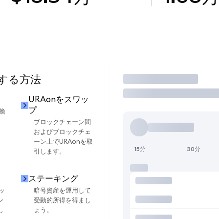
用する方法
取引
URAonをスワッ
プ
換
ブロックチェーン間
およびブロックチェ
ーン上でURAonを取
15分
30分
引します。
ステーキング
ッ
暗号資産を運用して
ン
受動的所得を得まし
し
ょう。