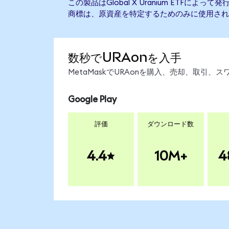
この製品はGlobal X Uranium ETFに
商標は、原資産を特定するためのみに使用され
数秒でURAonを入手
MetaMaskでURAonを購入、売却、取引
Google Play
評価
ダウンロード数
4.4
10M+
4