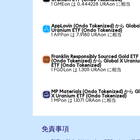
1 GMEon は 0.444228 URAon に相当
AppLovin (Ondo Tokenized) から Globa
Uranium ETF (Ondo Tokenized)
1 APPon は 7.9180 URAon に相当
Franklin Responsibly Sourced Gold ETF
(Ondo Tokenized) から Global X Urani
ETF (Ondo Tokenized)
1 FGDLon は 1.3011 URAon に相当
MP Materials (Ondo Tokenized) から Gl
X Uranium ETF (Ondo Tokenized)
1 MPon は 1.1071 URAon に相当
免責事項