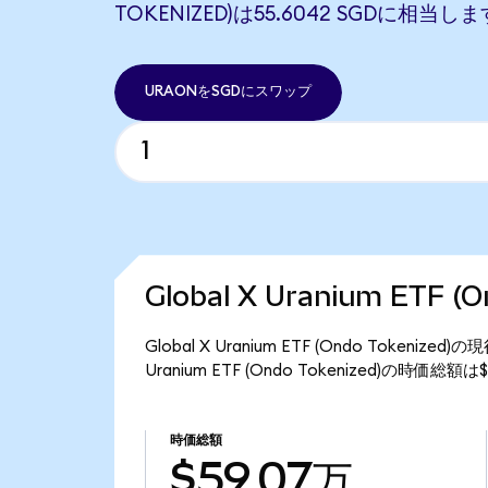
TOKENIZED)は55.6042 SGDに相当しま
URAONをSGDにスワップ
Global X Uranium ETF 
Global X Uranium ETF (Ondo Token
Uranium ETF (Ondo Tokenized)の時価総
時価総額
$59.07万