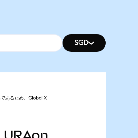
SGD
onであるため、Global X
万
URAon