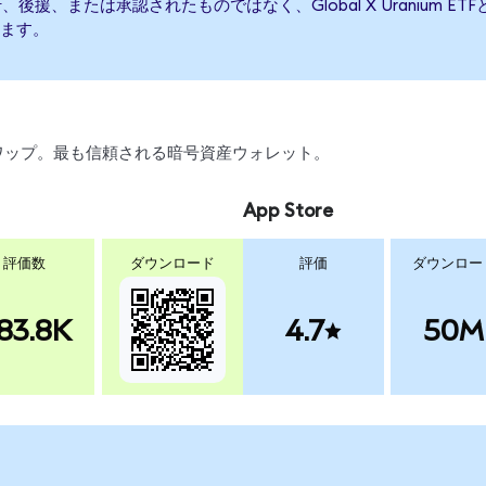
よって発行、後援、または承認されたものではなく、Global X Urani
ます。
、スワップ。最も信頼される暗号資産ウォレット。
App Store
評価数
ダウンロード
評価
ダウンロー
83.8K
4.7
50M