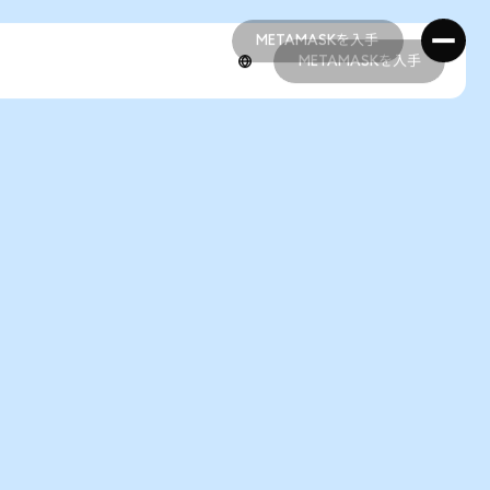
METAMASKを入手
METAMASKを入手
METAMASKを入手
METAMASKを入手