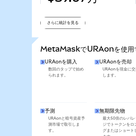
さらに統計を見る
さらに統計を見る
MetaMaskでURAonを使
URAonを購入
URAonを売却
数回のタップで始め
URAonを現金に交
られます。
します。
予測
無期限先物
URAonと暗号資産予
最大50倍のレバレ
測市場で取引しま
ジでトークンをロ
す。
グまたはショート