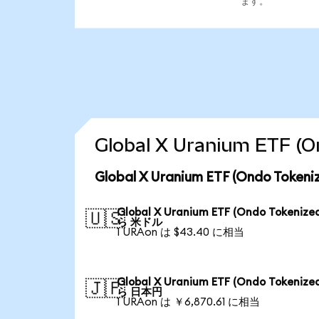
ます。
Global X Uranium ET
Global X Uranium ETF (Ondo T
Global X Uranium ETF (Ondo Tokenize
🇺🇸
ら 米ドル
1 URAon は $43.40 に相当
Global X Uranium ETF (Ondo Tokenize
🇯🇵
ら 日本円
1 URAon は ￥6,870.61 に相当