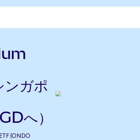
nium
をシンガポ
SGDへ）
ETF (ONDO