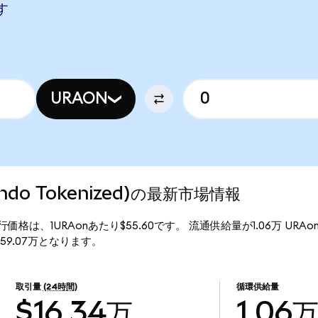
す
URAON
(Ondo Tokenized)の最新市場情報
ized)の現行価格は、1URAonあたり$55.60です。 流通供給量が1.06万 URA
額は$59.07万となります。
取引量
(24時間)
循環供給量
$16.34万
1.06