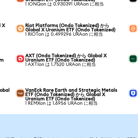
1 IONQon は 0.930391 URAon に相当
l X
Riot Platforms (Ondo Tokenized) から
Global X Uranium ETF (Ondo Tokenized)
1 RIOTon は 0.499296 URAon に相当
AXT (Ondo Tokenized) から Global X
um
Uranium ETF (Ondo Tokenized)
1 AXTIon は 1.7520 URAon に相当
obal
VanEck Rare Earth and Strategic Metals
ETF (Ondo Tokenized) から Global X
Uranium ETF (Ondo Tokenized)
1 REMXon は 1.6956 URAon に相当