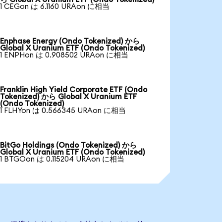
1 CEGon は 6.1160 URAon に相当
Enphase Energy (Ondo Tokenized) から
Global X Uranium ETF (Ondo Tokenized)
1 ENPHon は 0.908502 URAon に相当
Franklin High Yield Corporate ETF (Ondo
Tokenized) から Global X Uranium ETF
(Ondo Tokenized)
1 FLHYon は 0.566345 URAon に相当
BitGo Holdings (Ondo Tokenized) から
Global X Uranium ETF (Ondo Tokenized)
1 BTGOon は 0.115204 URAon に相当