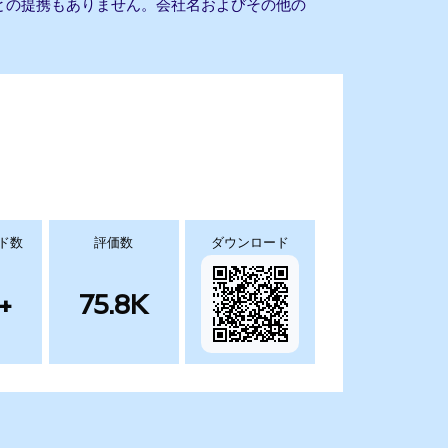
um ETFとの提携もありません。会社名およびその他の
ド数
評価数
ダウンロード
+
75.8K