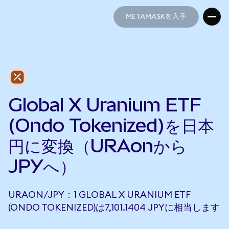
METAMASKを入手
METAMASKを入手
Global X Uranium ETF
(Ondo Tokenized)を日本
円に変換（URAonから
JPYへ）
URAON/JPY：1 GLOBAL X URANIUM ETF
(ONDO TOKENIZED)は7,101.1404 JPYに相当します