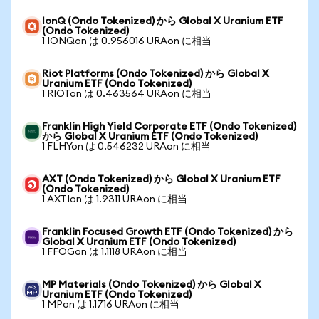
IonQ (Ondo Tokenized) から Global X Uranium ETF
(Ondo Tokenized)
1 IONQon は 0.956016 URAon に相当
Riot Platforms (Ondo Tokenized) から Global X
Uranium ETF (Ondo Tokenized)
1 RIOTon は 0.463564 URAon に相当
Franklin High Yield Corporate ETF (Ondo Tokenized)
から Global X Uranium ETF (Ondo Tokenized)
1 FLHYon は 0.546232 URAon に相当
AXT (Ondo Tokenized) から Global X Uranium ETF
(Ondo Tokenized)
1 AXTIon は 1.9311 URAon に相当
Franklin Focused Growth ETF (Ondo Tokenized) から
Global X Uranium ETF (Ondo Tokenized)
1 FFOGon は 1.1118 URAon に相当
MP Materials (Ondo Tokenized) から Global X
Uranium ETF (Ondo Tokenized)
1 MPon は 1.1716 URAon に相当