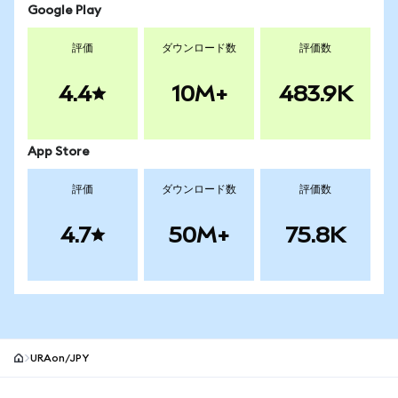
Google Play
評価
ダウンロード数
評価数
4.4
10M+
483.9K
App Store
評価
ダウンロード数
評価数
4.7
50M+
75.8K
URAon/JPY
MetaMaskサイトフッター