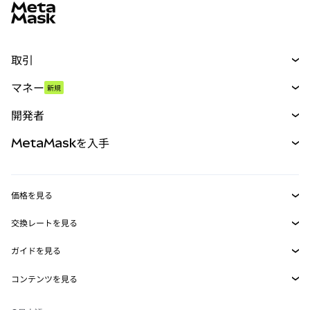
取引
スワップ
マネー
新規
予測
新規
購入
開発者
パーペチュアル
新規
カード
ドキュメントを表示
MetaMaskを入手
RWA
mUSD
新規
ダッシュボード
トランザクションシールド
収益化
Smart Accounts Kit
Agent Wallet
新規
価格を見る
埋め込みウォレット
Snaps
ビットコインの価格
交換レートを見る
MetaMask Connect
イーサリアムの価格
報酬
新規
BTC→USD
Solanaの価格
ガイドを見る
Snaps
セキュリティ
ETH→USD
BTCの購入
Shiba Inuの価格
USDT→INR
コンテンツを見る
Web3サービス
サポート
ETHの購入
Pepeの価格
ビットコインウォレット
BTC→USDT
SOLの購入
キャリア