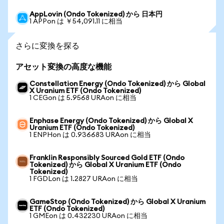
AppLovin (Ondo Tokenized) から 日本円
1 APPon は ￥54,091.11 に相当
さらに変換を探る
アセット変換の高度な機能
Constellation Energy (Ondo Tokenized) から Global
X Uranium ETF (Ondo Tokenized)
1 CEGon は 5.9568 URAon に相当
Enphase Energy (Ondo Tokenized) から Global X
Uranium ETF (Ondo Tokenized)
1 ENPHon は 0.936683 URAon に相当
Franklin Responsibly Sourced Gold ETF (Ondo
Tokenized) から Global X Uranium ETF (Ondo
Tokenized)
1 FGDLon は 1.2827 URAon に相当
GameStop (Ondo Tokenized) から Global X Uranium
ETF (Ondo Tokenized)
1 GMEon は 0.432230 URAon に相当