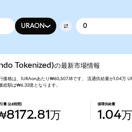
URAON
(Ondo Tokenized)の最新市場情報
ized)の現行価格は、1URAonあたり₩60,507.18です。 流通供給量が1.04
zed)の時価総額は₩6.32億となります。
引量
(24時間)
循環供給量
₩8172.81万
1.04