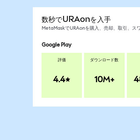
数秒でURAonを入手
MetaMaskでURAonを購入、売却、取引
Google Play
評価
ダウンロード数
4.4
10M+
4