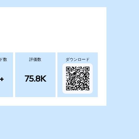
ド数
評価数
ダウンロード
+
75.8K