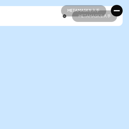
METAMASKを入手
METAMASKを入手
METAMASKを入手
METAMASKを入手