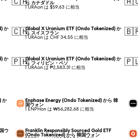
🇨🇦
🇦
ら カナダドル
1 URAon は $59.63 に相当
d) か
Global X Uranium ETF (Ondo Tokenized) か
🇨🇭
🇧
ら スイスフラン
1 URAon は CHF 34.55 に相当
d) か
Global X Uranium ETF (Ondo Tokenized) か
🇵🇭
🇵
ら フィリピン・ペソ
1 URAon は ₱2,583.31 に相当
) か
Enphase Energy (Ondo Tokenized) から 韓
国ウォン
1 ENPHon は ₩56,282.68 に相当
 韓国ウ
Franklin Responsibly Sourced Gold ETF
(Ondo Tokenized) から 韓国ウォン