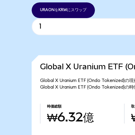
URAONをKRWにスワップ
Global X Uranium ETF 
Global X Uranium ETF (Ondo Token
Global X Uranium ETF (Ondo Tokeni
時価総額
取
₩6.32億