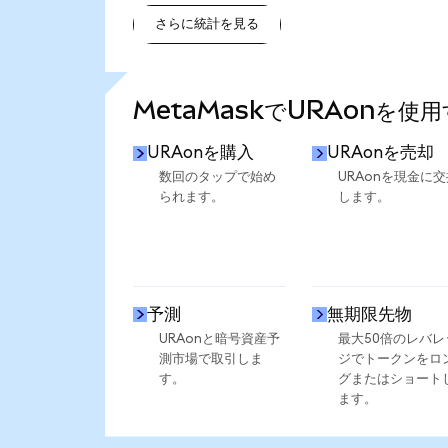
さらに統計を見る
さらに統計を見る
MetaMaskでURAonを使
URAonを購入
URAonを売却
数回のタップで始め
URAonを現金に交
られます。
します。
予測
無期限先物
URAonと暗号資産予
最大50倍のレバレ
測市場で取引しま
ジでトークンをロ
す。
グまたはショート
ます。