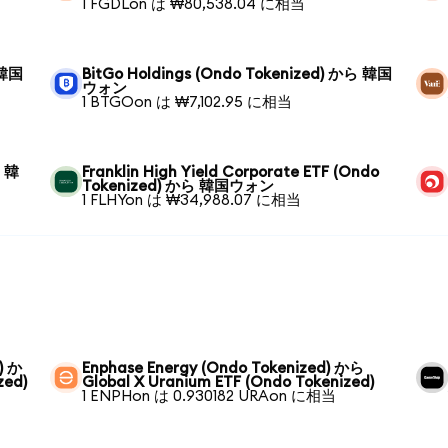
1 FGDLon は ₩80,538.04 に相当
 韓国
BitGo Holdings (Ondo Tokenized) から 韓国
ウォン
1 BTGOon は ₩7,102.95 に相当
ら 韓
Franklin High Yield Corporate ETF (Ondo
Tokenized) から 韓国ウォン
1 FLHYon は ₩34,988.07 に相当
) か
Enphase Energy (Ondo Tokenized) から
zed)
Global X Uranium ETF (Ondo Tokenized)
1 ENPHon は 0.930182 URAon に相当