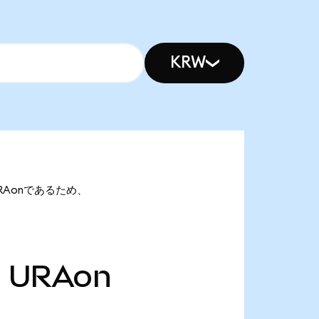
KRW
万 URAonであるため、
万
URAon