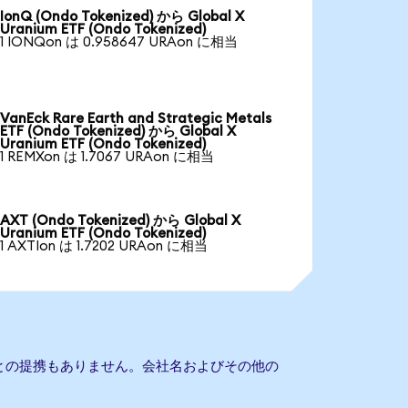
IonQ (Ondo Tokenized) から Global X
Uranium ETF (Ondo Tokenized)
1 IONQon は 0.958647 URAon に相当
VanEck Rare Earth and Strategic Metals
ETF (Ondo Tokenized) から Global X
Uranium ETF (Ondo Tokenized)
1 REMXon は 1.7067 URAon に相当
AXT (Ondo Tokenized) から Global X
Uranium ETF (Ondo Tokenized)
1 AXTIon は 1.7202 URAon に相当
um ETFとの提携もありません。会社名およびその他の