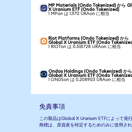
MP Materials (Ondo Tokenized) から Gl
X Uranium ETF (Ondo Tokenized)
1 MPon は 1.1170 URAon に相当
Riot Platforms (Ondo Tokenized) から
Global X Uranium ETF (Ondo Tokenize
1 RIOTon は 0.518728 URAon に相当
Ondas Holdings (Ondo Tokenized) か
Global X Uranium ETF (Ondo Tokenize
1 ONDSon は 0.208903 URAon に相当
免責事項
この製品はGlobal X Uranium ETFに
商標は、原資産を特定するためのみに使用され