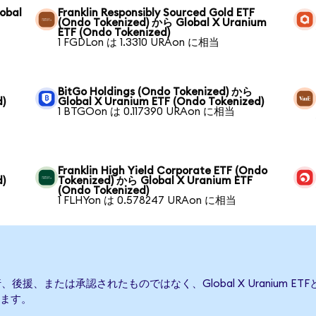
obal
Franklin Responsibly Sourced Gold ETF
(Ondo Tokenized) から Global X Uranium
ETF (Ondo Tokenized)
1 FGDLon は 1.3310 URAon に相当
BitGo Holdings (Ondo Tokenized) から
d)
Global X Uranium ETF (Ondo Tokenized)
1 BTGOon は 0.117390 URAon に相当
ら
Franklin High Yield Corporate ETF (Ondo
d)
Tokenized) から Global X Uranium ETF
(Ondo Tokenized)
1 FLHYon は 0.578247 URAon に相当
よって発行、後援、または承認されたものではなく、Global X Urani
ます。