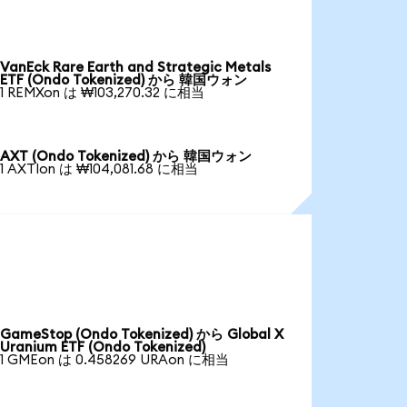
VanEck Rare Earth and Strategic Metals
ETF (Ondo Tokenized) から 韓国ウォン
1 REMXon は ₩103,270.32 に相当
AXT (Ondo Tokenized) から 韓国ウォン
1 AXTIon は ₩104,081.68 に相当
GameStop (Ondo Tokenized) から Global X
Uranium ETF (Ondo Tokenized)
1 GMEon は 0.458269 URAon に相当