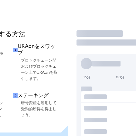
用する方法
取引
URAonをスワッ
プ
換
ブロックチェーン間
およびブロックチェ
ーン上でURAonを取
15分
30分
引します。
ステーキング
ッ
暗号資産を運用して
ン
受動的所得を得まし
し
ょう。