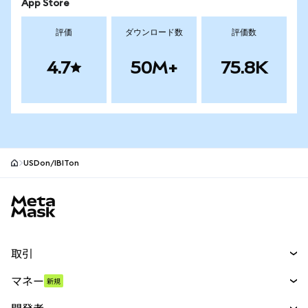
App Store
評価
ダウンロード数
評価数
4.7
50M+
75.8K
USDon/IBITon
MetaMaskサイトフッター
取引
スワップ
マネー
新規
予測
新規
購入