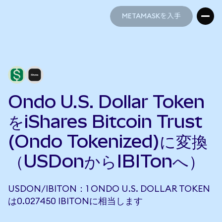
METAMASKを入手
METAMASKを入手
Ondo U.S. Dollar Token
をiShares Bitcoin Trust
(Ondo Tokenized)に変換
（USDonからIBITonへ）
USDON/IBITON：1 ONDO U.S. DOLLAR TOKEN
は0.027450 IBITONに相当します