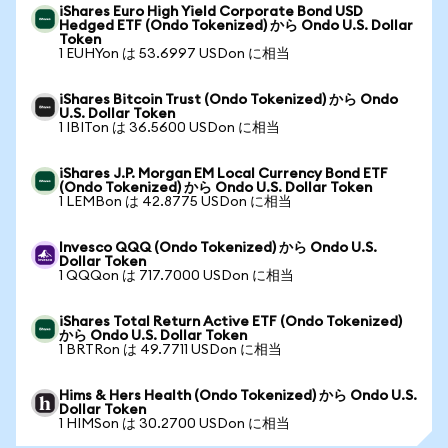
iShares Euro High Yield Corporate Bond USD
Hedged ETF (Ondo Tokenized) から Ondo U.S. Dollar
Token
1 EUHYon は 53.6997 USDon に相当
iShares Bitcoin Trust (Ondo Tokenized) から Ondo
U.S. Dollar Token
1 IBITon は 36.5600 USDon に相当
iShares J.P. Morgan EM Local Currency Bond ETF
(Ondo Tokenized) から Ondo U.S. Dollar Token
1 LEMBon は 42.8775 USDon に相当
Invesco QQQ (Ondo Tokenized) から Ondo U.S.
Dollar Token
1 QQQon は 717.7000 USDon に相当
iShares Total Return Active ETF (Ondo Tokenized)
から Ondo U.S. Dollar Token
1 BRTRon は 49.7711 USDon に相当
Hims & Hers Health (Ondo Tokenized) から Ondo U.S.
Dollar Token
1 HIMSon は 30.2700 USDon に相当