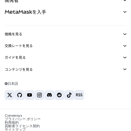
開発者
パーペチュアル
新規
カード
ドキュメントを表示
MetaMaskを入手
RWA
mUSD
新規
ダッシュボード
トランザクションシールド
収益化
Smart Accounts Kit
Agent Wallet
新規
価格を見る
埋め込みウォレット
Snaps
ビットコインの価格
交換レートを見る
MetaMask Connect
イーサリアムの価格
報酬
新規
BTC→USD
Solanaの価格
ガイドを見る
Snaps
セキュリティ
ETH→USD
BTCの購入
Shiba Inuの価格
USDT→INR
コンテンツを見る
Web3サービス
サポート
ETHの購入
Pepeの価格
ビットコインウォレット
BTC→USDT
SOLの購入
キャリア
Tetherの価格
Solanaウォレット
日本語
BTC→INR
PEPEの購入
お問い合わせ
USDCの価格
おすすめの暗号資産カード
ETH→USDT
USDTの購入
Chanlinkの価格
おすすめのモバイル暗号資産ウォレット
USDT→PHP
USDCの購入
Polymarketとは？
BTC→EUR
SHIBの購入
Consensys
税制関連ニュース
プライバシー ポリシー
利用規約
BNBの購入
貢献者ライセンス契約
暗号資産の購入方法は？
サイトマップ