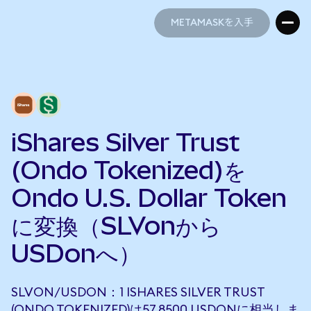
METAMASKを入手
METAMASKを入手
iShares Silver Trust
(Ondo Tokenized)を
Ondo U.S. Dollar Token
に変換（SLVonから
USDonへ）
SLVON/USDON：1 ISHARES SILVER TRUST
(ONDO TOKENIZED)は57.8500 USDONに相当しま