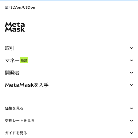
SLVon/USDon
MetaMaskサイトフッター
取引
スワップ
マネー
新規
予測
新規
購入
開発者
パーペチュアル
新規
カード
ドキュメントを表示
MetaMaskを入手
RWA
mUSD
新規
ダッシュボード
トランザクションシールド
収益化
Smart Accounts Kit
Agent Wallet
新規
価格を見る
埋め込みウォレット
Snaps
ビットコインの価格
交換レートを見る
MetaMask Connect
イーサリアムの価格
報酬
新規
BTC→USD
Solanaの価格
ガイドを見る
Snaps
セキュリティ
ETH→USD