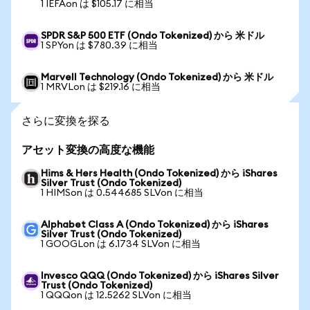
1 IEFAon は $105.17 に相当
SPDR S&P 500 ETF (Ondo Tokenized) から 米ドル
1 SPYon は $780.39 に相当
Marvell Technology (Ondo Tokenized) から 米ドル
1 MRVLon は $219.16 に相当
さらに変換を探る
アセット変換の高度な機能
Hims & Hers Health (Ondo Tokenized) から iShares
Silver Trust (Ondo Tokenized)
1 HIMSon は 0.544685 SLVon に相当
Alphabet Class A (Ondo Tokenized) から iShares
Silver Trust (Ondo Tokenized)
1 GOOGLon は 6.1734 SLVon に相当
Invesco QQQ (Ondo Tokenized) から iShares Silver
Trust (Ondo Tokenized)
1 QQQon は 12.5262 SLVon に相当